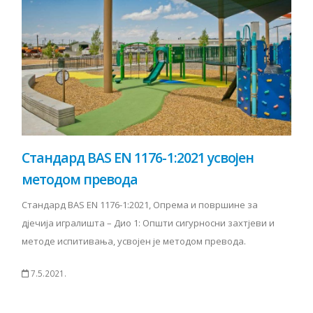
Стандард BAS EN 1176-1:2021 усвојен
методом превода
Стандард BAS EN 1176-1:2021, Опрема и површине за
дјечија игралишта – Дио 1: Општи сигурносни захтјеви и
методе испитивања, усвојен је методом превода.
7.5.2021.