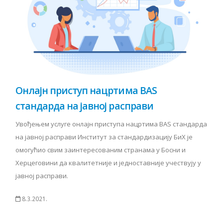
Онлајн приступ нацртима BAS
стандарда на јавној расправи
Увођењем услуге онлајн приступа нацртима BAS стандарда
на јавној расправи Институт за стандардизацију БиХ је
омогућио свим заинтересованим странама у Босни и
Херцеговини да квалитетније и једноставније учествују у
јавној расправи.
8.3.2021.