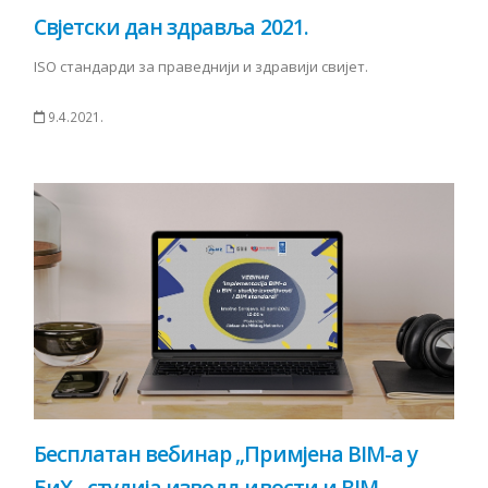
Свјетски дан здравља 2021.
ISO стандарди за праведнији и здравији свијет.
9.4.2021.
Бесплатан вебинар „Примјена BIM-a у
БиХ - студија изводљивости и BIM