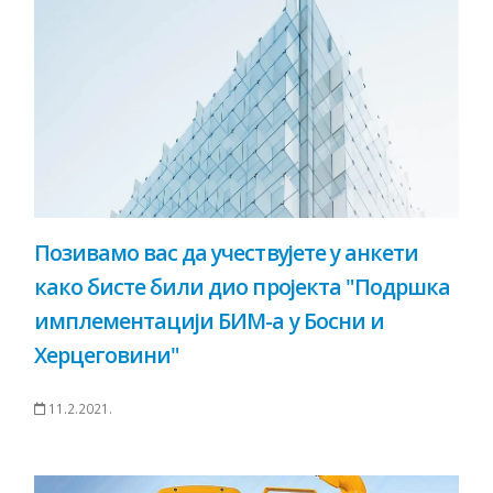
Позивамо вас да учествујете у анкети
како бисте били дио пројекта "Подршка
имплементацији БИМ-а у Босни и
Херцеговини"
11.2.2021.