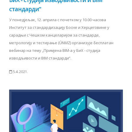
стандарди”
У понедјељак, 12. априла с почетком у 10.00 часова
Институт за стандардизацију Босне и Херцеговине у
сарадњи с Чешком канцеларијом за стандарде,
метрологију и тестирање (ÚNMZ) организује бесплатан
вебинар на тему „Примјена BIM-a у БиХ - студија
изводљивости и BIM стандарди”.
5.4.2021.