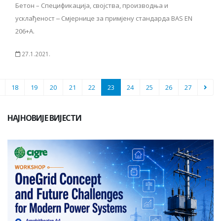
Бетон – Спецификација, својства, производња и
усклађеност ‒ Смјернице за примјену стандарда BAS EN
206+A.
27.1.2021.
18
19
20
21
22
23
24
25
26
27
НАЈНОВИЈЕ ВИЈЕСТИ