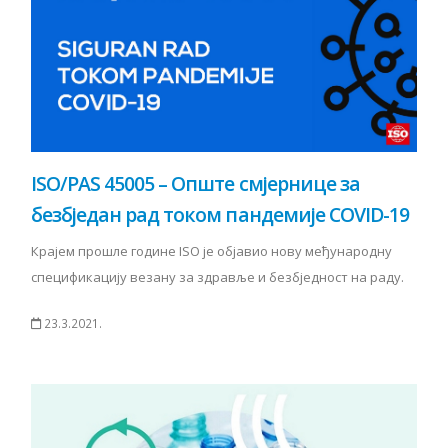
ISO/PAS 45005 – Опште смјернице за
безбједан рад током пандемије COVID-19
Крајем прошле године ISO је објавио нову међународну
спецификацију везану за здравље и безбједност на раду.
23.3.2021.