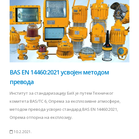
BAS EN 14460:2021 усвојен методом
превода
Институт за стандаризацију БиХ је путем Техничког
комитета BAS/TC 6, Опрема за експлозивне атмосфере,
методом превода усвојио стандард BAS EN 14460:2021,
Опрема отпорна на експлозију.
10.2.2021.