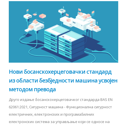
Нови босанскохерцеговачки стандард
из oблaсти безбједности машина усвојен
методом превода
Друго издање босанскохерцеговачког стандарда BAS EN
62061:2021, Сигурност машина - Функционална сигурност
електричних, електронских и програмабилних
електронских система за управљање који се односе на