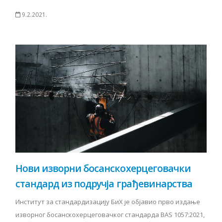
9.2.2021.
Нови изворни босанскохерцеговачки
стандард из подручја грађевинарства
Институт за стандардизацију БиХ је објавио прво издање
изворног босанскохерцеговачког стандарда BAS 1057:2021,