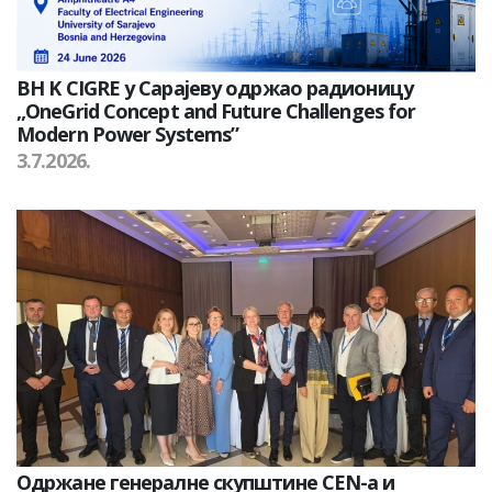
BH K CIGRE у Сарајеву одржао радионицу
„OneGrid Concept and Future Challenges for
Modern Power Systems”
3.7.2026.
Одржане генералне скупштине CEN-а и