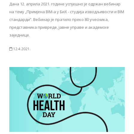
Дана 12. априла 2021. године успјешно је одржан вебинар
на тему „Примјена BIM-a у БиХ - студија изводљивости и BIM
стандарди”. Вебинар је пратило преко 80 учесника,
представника привреде, јавне управе и академске
заједнице.
12.4.2021.