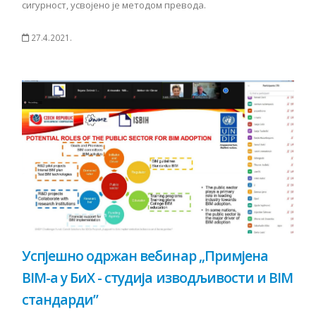
сигурност, усвојено је методом превода.
27.4.2021.
Успјешно одржан вебинар „Примјена
BIM-a у БиХ - студија изводљивости и BIM
стандарди”