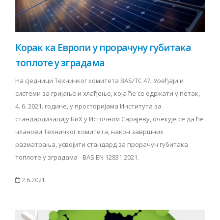
Корак ка Европи у прорачуну губитака
топлоте у зградама
На сједници Техничког комитета BAS/TC 47, Уређаји и
системи за гријање и хлађење, која ће се одржати у петак,
4. 6. 2021. године, у просторијама Института за
стандардизацију БиХ у Источном Сарајеву, очекује се да ће
чланови Техничког комитета, након завршних
разматрања, усвојити стандард за прорачун губитака
топлоте у зградама - BAS EN 12831:2021.
2.6.2021.