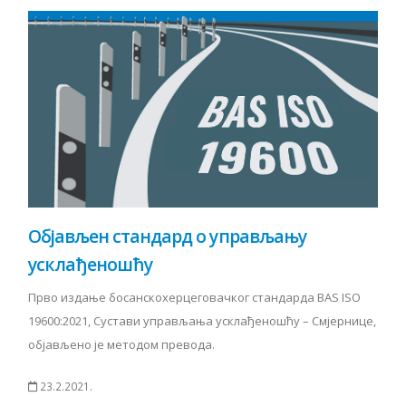
Објављен стандард о управљању
усклађеношћу
Прво издање босанскохерцеговачког стандарда BAS ISO
19600:2021, Сустави управљања усклађеношћу – Смјернице,
објављено је методом превода.
23.2.2021.