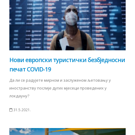
Нови европски туристички безбједносни
печат COVID-19
Да ли се радујете мирном и заслуженом љетовању у
иностранству послије дугих мјесеци проведених у
локдауну?
31.5.2021.