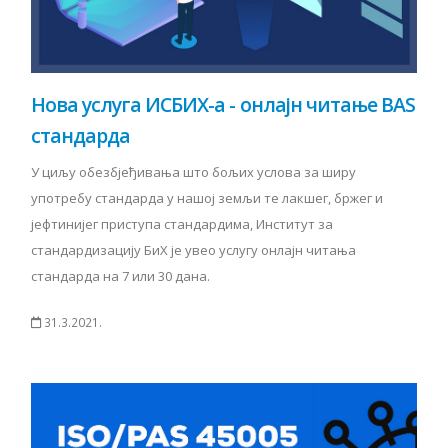
Нова услуга ИСБИХ-а - онлајн читање BAS
стандарда
У циљу обезбјеђивања што бољих услова за ширу
употребу стандарда у нашој земљи те лакшег, бржег и
јефтинијег приступа стандардима, Институт за
стандардизацију БиХ је увео услугу онлајн читања
стандарда на 7 или 30 дана.
31.3.2021.