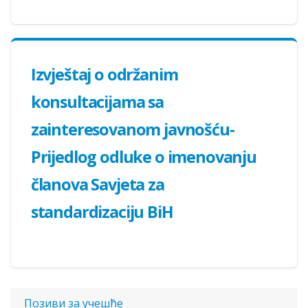
Izvještaj o održanim
konsultacijama sa
zainteresovanom javnošću-
Prijedlog odluke o imenovanju
članova Savjeta za
standardizaciju BiH
Позиви за учешће