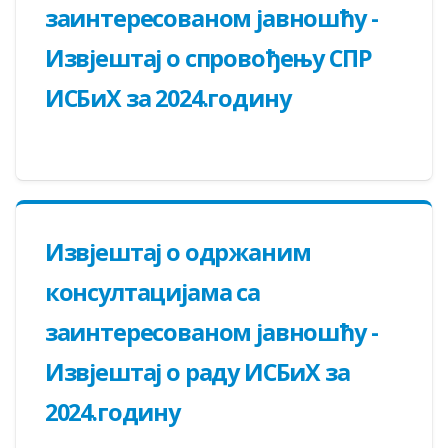
заинтересованом јавношћу -
Извјештај о спровођењу СПР
ИСБиХ за 2024.годину
Извјeштај о одржаним
консултацијама са
заинтересованом јавношћу -
Извјештај о раду ИСБиХ за
2024.годину