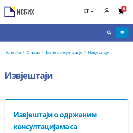
0
СР
Почетна
О нама
Јавне консултације
Извјештаји
Извјештаји
Извјештаји о одржаним
консултацијама са