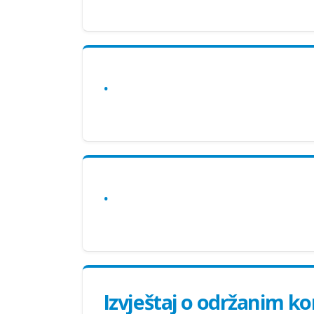
.
.
Izvještaj o održanim k