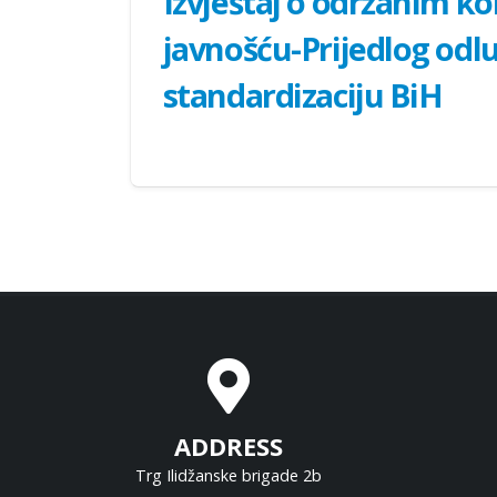
Izvještaj o održanim k
javnošću-Prijedlog odl
standardizaciju BiH
ADDRESS
Trg Ilidžanske brigade 2b