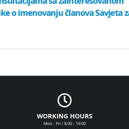
onsultacijama sa zainteresovanom
uke o imenovanju članova Savjeta z
WORKING HOURS
Mon - Fri / 8:00 - 16:00