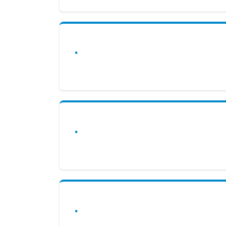
.
.
.