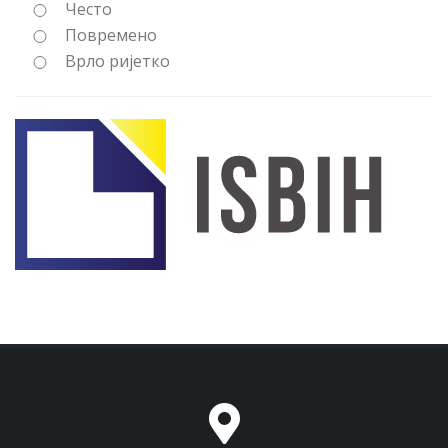
Често
Повремено
Врло ријетко