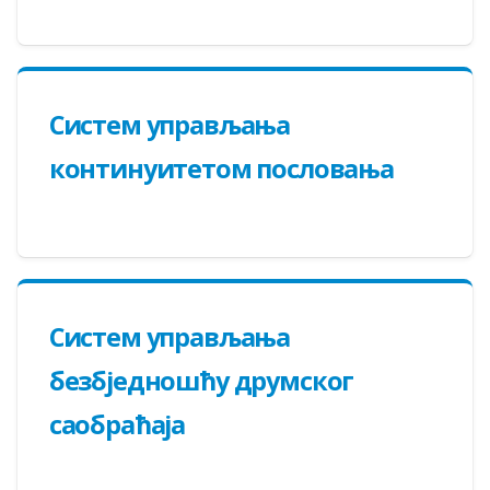
Систем управљања
континуитетом пословања
Систем управљања
безбједношћу друмског
саобраћаја