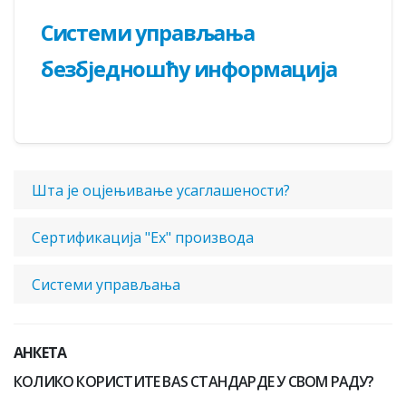
Системи управљања
безбједношћу информација
Шта је оцјењивање усаглашености?
Сертификација "Ex" производа
Системи управљања
АНКЕТА
КОЛИКО КОРИСТИТЕ BAS СТАНДАРДЕ У СВОМ РАДУ?