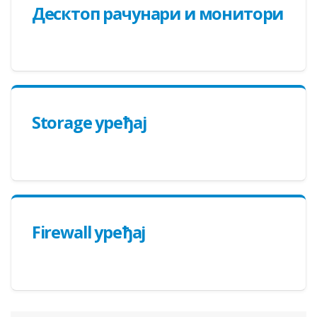
Десктоп рачунари и монитори
Storage уређај
Firewall уређај