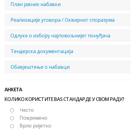
План јавних набавки
Реализације уговора / Оквирног споразума
Одлуке о избору најповољнијег понуђача
Тендерска документација
Обавјештење о набавци
АНКЕТА
КОЛИКО КОРИСТИТЕ BAS СТАНДАРДЕ У СВОМ РАДУ?
Често
Повремено
Врло ријетко