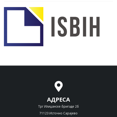
АДРЕСА
Трг Илиџанске бригаде 2б
71123 Источно Сарајево