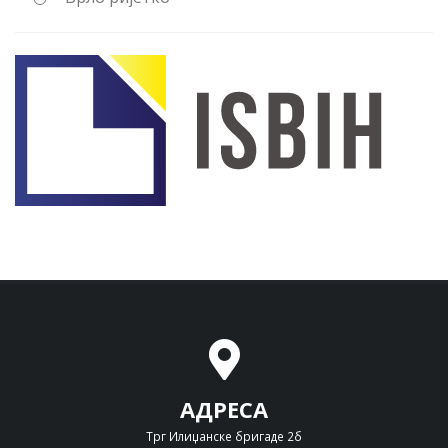
АДРЕСА
Трг Илиџанске бригаде 2б