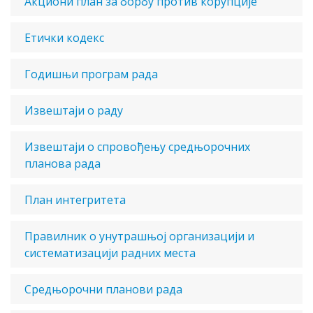
Акциони план за борбу против корупције
Етички кодекс
Годишњи програм рада
Извештаји о раду
Извештаји о спровођењу средњорочних
планова рада
План интегритета
Правилник о унутрашњој организацији и
систематизацији радних места
Средњорочни планови рада