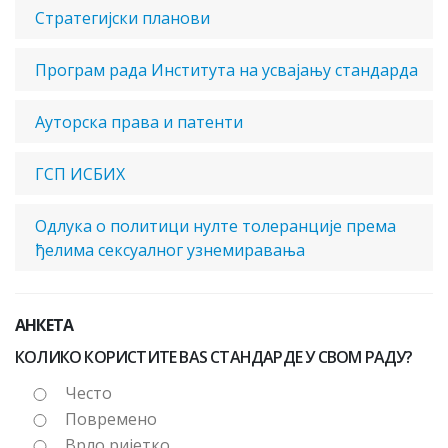
Стратегијски планови
Програм рада Института на усвајању стандарда
Ауторска права и патенти
ГСП ИСБИХ
Одлука о политици нулте толеранције према
ђелима сексуалног узнемиравања
АНКЕТА
КОЛИКО КОРИСТИТЕ BAS СТАНДАРДЕ У СВОМ РАДУ?
Често
Повремено
Врло ријетко