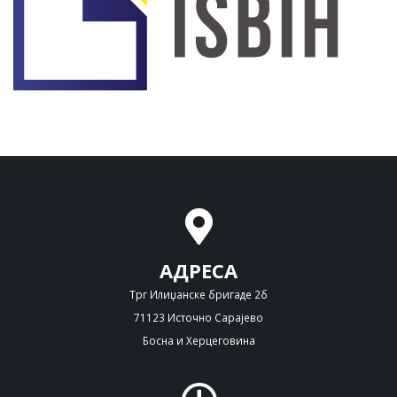
АДРЕСА
Трг Илиџанске бригаде 2б
71123 Источно Сарајево
Босна и Херцеговина