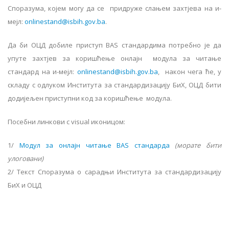
Споразума, којем могу да се придруже слањем захтјева на и-
мејл:
onlinestand@isbih.gov.ba
.
Да би ОЦД добиле приступ BAS стандардима потребно је да
упуте захтјев за коришћење онлајн модула за читање
стандард на и-мејл:
onlinestand@isbih.gov.ba
, након чега ће, у
складу с одлуком Института за стандардизацију БиХ, ОЦД бити
додијељен приступни код за коришћење модула.
Посебни линкови с visual иконицом:
1/
Модул за онлајн читање BAS стандарда
(морате бити
улоговани)
2/ Текст Споразума о сарадњи Института за стандардизацију
БиХ и ОЦД