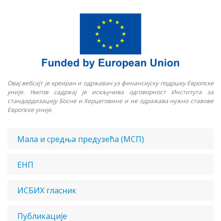
Овај
в
ебс
ајт
је креиран и одржаван уз финансијску подршку Европске
уније. Његов садржај је искључива одговорност Института за
стандардизацију Босне и Херцеговине и не одражава нужно ставове
Европске уније.
Мала и средња предузећа (МСП)
ЕНП
ИСБИХ гласник
Публикације