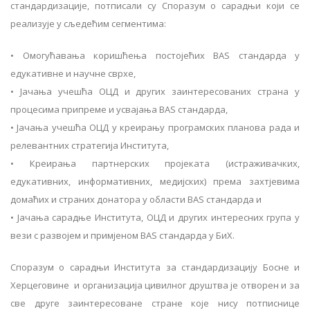
стандардизације, потписали су Споразум о сарадњи који се
реализује у сљедећим сегментима:
•
Омогућавања коришћења постојећих BAS стандарда у
едукативне и научне сврхе,
•
Јачања учешћа ОЦД и других заинтересованих страна у
процесима припреме и усвајања BAS стандарда,
•
Јачања учешћа ОЦД у креирању програмских планова рада и
релевантних стратегија Института,
•
Креирања партнерских пројеката (истраживачких,
едукативних, информативних, медијских) према захтјевима
домаћих и страних донатора у области BAS стандарда и
•
Јачања сарадње Института, ОЦД и других интересних група у
вези с развојем и примјеном BAS стандарда у БиХ.
Споразум о сарадњи Института за стандардизацију Босне и
Херцеговине и организација цивилног друштва је отворен и за
све друге заинтересоване стране које нису потписнице