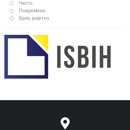
Често
Повремено
Врло ријетко