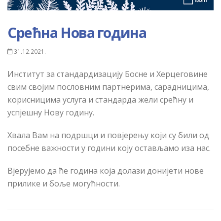
Срећна Нова година
31.12.2021.
Институт за стандардизацију Босне и Херцеговине
свим својим пословним партнерима, сарадницима,
корисницима услуга и стандарда жели срећну и
успјешну Нову годину.
Хвала Вам на подршци и повјерењу који су били од
посебне важности у години коју остављамо иза нас.
Вјерујемо да ће година која долази донијети нове
прилике и боље могућности.