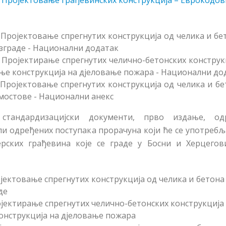
 Пројектовање грађевинских конструкција – Еврокодови 
 Пројектовање спрегнутих конструкција од челика и бе
 зграде - Национални додатак
: Пројектирање спрегнутих челично-бетонских конструк
ање конструкција на дјеловање пожара - Национални до
Пројектовање спрегнутих конструкција од челика и бе
 мостове - Национални анекс
стандардизацијски документи, прво издање, одр
и одређених поступака прорачуна који ће се употреб
рских грађевина које се граде у Босни и Херцегов
ројектовање спрегнутих конструкција од челика и бетона
де
јектирање спрегнутих челично-бетонских конструкција
конструкција на дјеловање пожара