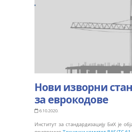
Нови изворни ста
за еврокодове
6.10.2020.
Институт за стандардизацију БиХ је об