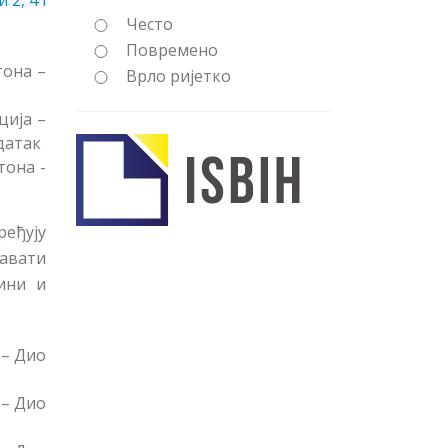
2, 4 i
Често
Повремено
тона –
Врло ријетко
ција –
датак
тона -
еђују
љавати
ини и
 – Дио
 – Дио