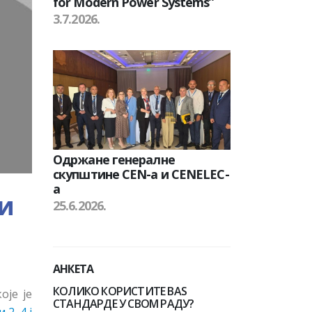
for Modern Power Systems”
3.7.2026.
Одржане генералне
скупштине CEN-а и CENELEC-
а
и
25.6.2026.
АНКЕТА
КОЛИКО КОРИСТИТЕ BAS
оје је
СТАНДАРДЕ У СВОМ РАДУ?