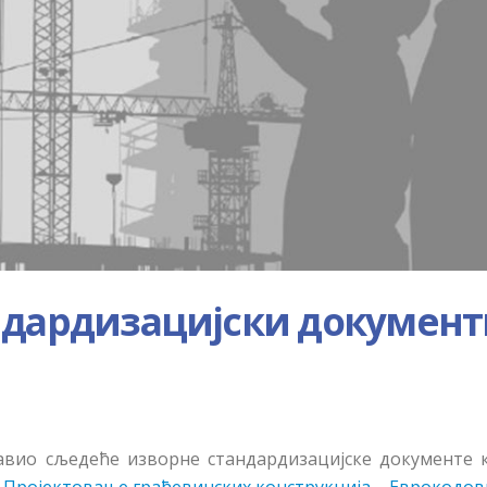
ндардизацијски документ
јавио сљедеће изворне стандардизацијске документе к