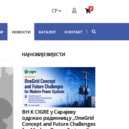
0
СР
АР
НОВОСТИ
КАТАЛОГ
КОНТАКТ
НАЈНОВИЈЕ ВИЈЕСТИ
BH K CIGRE у Сарајеву
одржао радионицу „OneGrid
Concept and Future Challenges