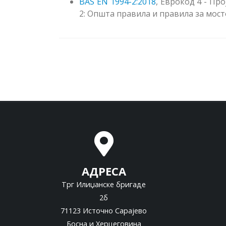
BAS EN 1994-2:2018
, Еврокод 4 - Пр
2: Општа правила и правила за мос
АДРЕСА
Трг Илиџанске бригаде
2б
71123 Источно Сарајево
Босна и Херцеговина