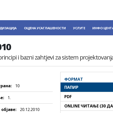
ДИЗАЦИЈА
ОЦЈЕНА УСАГЛАШЕНОСТИ
УСЛУГЕ
ИНФО ЦЕНТ
010
principi i bazni zahtjevi za sistem projektovanj
ФОРМАТ
трана:
10
ПАПИР
PDF
е:
1.
ONLINE ЧИТАЊЕ (30 Д
 објаве:
20.12.2010