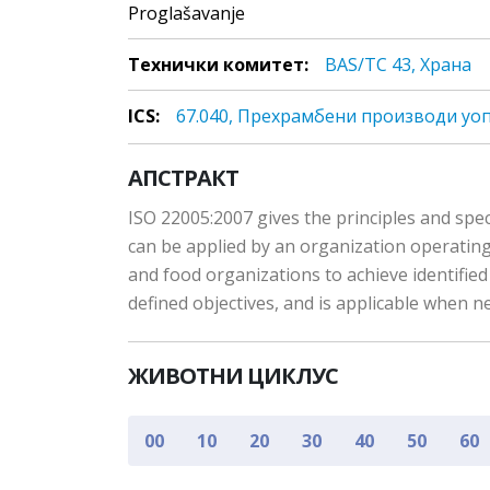
Proglašavanje
Технички комитет:
BAS/TC 43, Храна
ICS:
67.040, Прeхрaмбeни прoизвoди уо
АПСТРАКТ
ISO 22005:2007 gives the principles and spec
can be applied by an organization operating 
and food organizations to achieve identified 
defined objectives, and is applicable when n
ЖИВОТНИ ЦИКЛУС
00
10
20
30
40
50
60