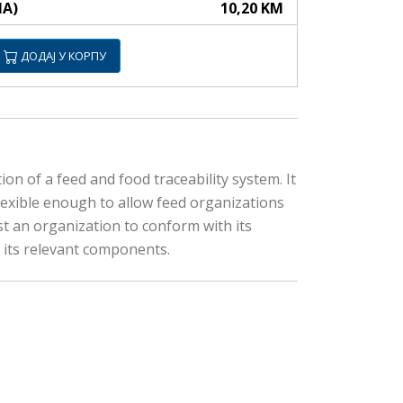
НА)
10,20 KM
ДОДАЈ У КОРПУ
on of a feed and food traceability system. It
flexible enough to allow feed organizations
ist an organization to conform with its
r its relevant components.