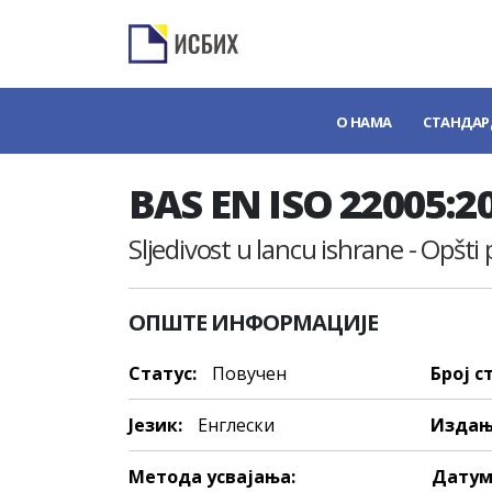
О НАМА
СТАНДАР
BAS EN ISO 22005:2
Sljedivost u lancu ishrane - Opšti 
ОПШТЕ ИНФОРМАЦИЈЕ
Статус:
Повучен
Број с
Језик:
Енглески
Издањ
Метода усвајања:
Датум