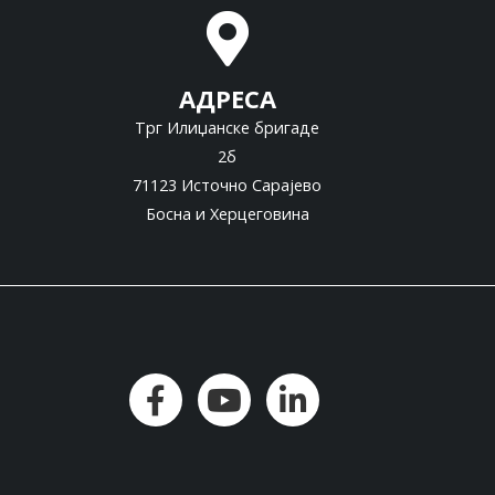
АДРЕСА
Трг Илиџанске бригаде
2б
71123 Источно Сарајево
Босна и Херцеговина