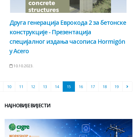
Друга генерација Еврокода 2 за бетонске
конструкције - Презентација
специјалног издања часописа Hormigón
y Acero
10.10.2023.
10
11
12
13
14
15
16
17
18
19
НАЈНОВИЈЕ ВИЈЕСТИ