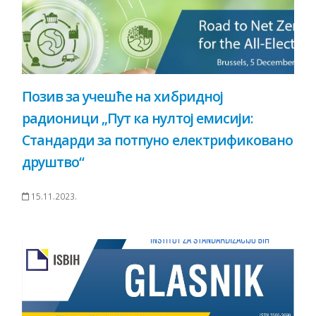
Позив за учешће на хибридној
радионици „Пут ка нултој емисији:
Стандарди за потпуно електрификовано
друштво“
15.11.2023.