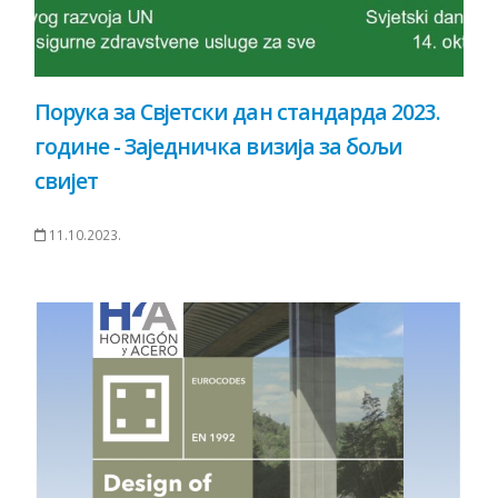
Порука за Свјетски дан стандарда 2023.
године - Заједничка визија за бољи
свијет
11.10.2023.