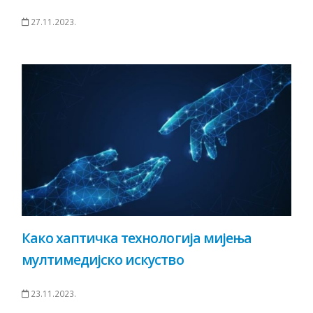
27.11.2023.
Како хаптичка технологија мијења
мултимедијско искуство
23.11.2023.