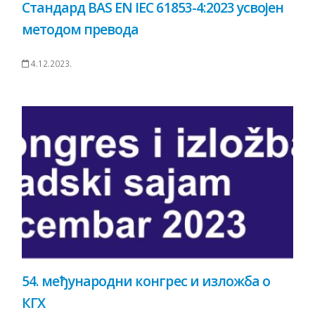
Стандард BAS EN IEC 61853-4:2023 усвојен
методом превода
4.12.2023.
54. међународни конгрес и изложба о
КГХ