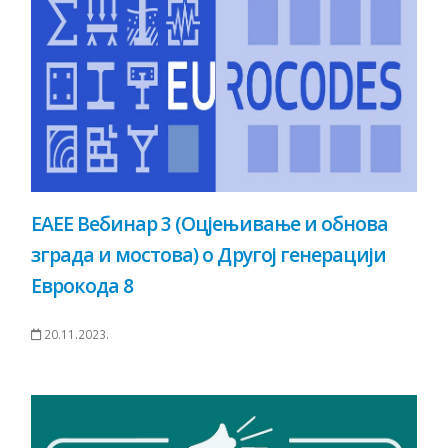
ЕАЕЕ Вебинар 3 (Оцјењивање и обнова
зграда и мостова) о Другој генерацији
Еврокода 8
20.11.2023.