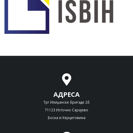
АДРЕСА
Трг Илиџанске бригаде 2б
71123 Источно Сарајево
Босна и Херцеговина