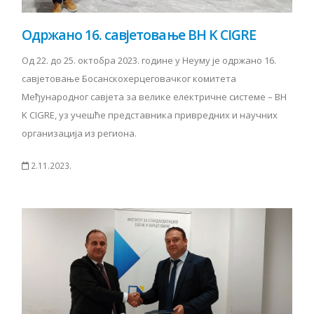
Одржано 16. савјетовање BH K CIGRE
Од 22. до 25. октобра 2023. године у Неуму је одржано 16.
савјетовање Босанскохерцеговачког комитета
Међународног савјета за велике електричне системе – BH
K CIGRE, уз учешће представника привредних и научних
организација из региона.
2.11.2023.