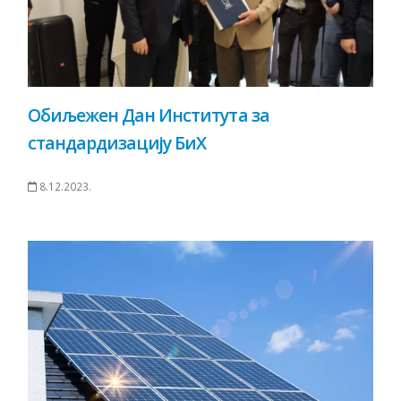
Обиљежен Дан Института за
стандардизацију БиХ
8.12.2023.