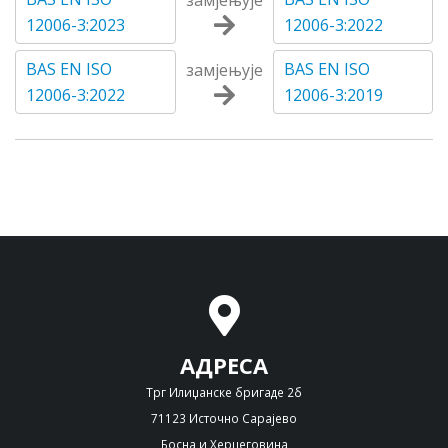
замјењује
12006-3:2023
12006-3:2022
BAS EN ISO
BAS EN ISO
замјењује
12006-3:2022
12006-3:2019
АДРЕСА
Трг Илиџанске бригаде 2б
71123 Источно Сарајево
Босна и Херцеговина