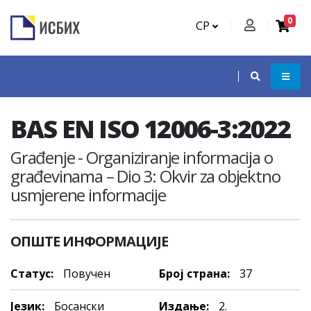
0
СР
BAS EN ISO 12006-3:2022
Građenje - Organiziranje informacija o
građevinama – Dio 3: Okvir za objektno
usmjerene informacije
ОПШТЕ ИНФОРМАЦИЈЕ
Статус:
Повучен
Број страна:
37
Језик:
Босански
Издање:
2.