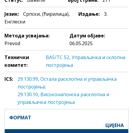
Статус:
Важећи
Број страна:
271
Језик:
Српски, (ћирилица),
Издање:
3.
Енглески
Метода усвајања:
Датум објаве:
Prevod
06.05.2025
Технички
BAS/TC 52, Управљачка и склопна
комитет:
постројења
ICS:
29.130.99, Oстaлa рaсклoпнa и упрaвљaчкa
пoстрojeњa;
29.130.10, Висoкoнaпoнскa рaсклoпнa и
упрaвљaчкa пoстрojeњa
ФОРМАТ
ЦИЈЕНА