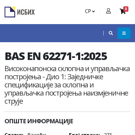
0
СР
BAS EN 62271-1:2025
Високонапонска склопна и управљачка
постројења - Дио 1: Заједничке
спецификације за склопна и
управљачка постројења наизмјеничне
струје
ОПШТЕ ИНФОРМАЦИЈЕ