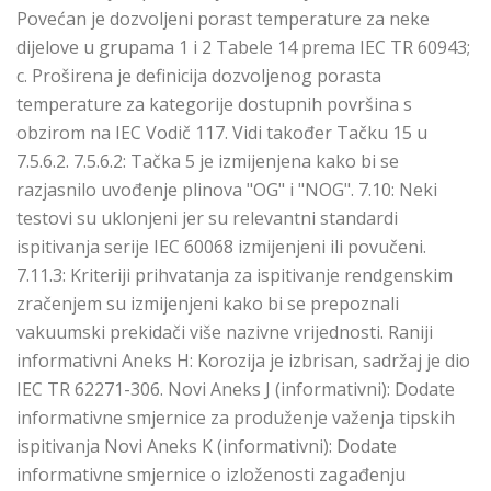
Povećan je dozvoljeni porast temperature za neke
dijelove u grupama 1 i 2 Tabele 14 prema IEC TR 60943;
c. Proširena je definicija dozvoljenog porasta
temperature za kategorije dostupnih površina s
obzirom na IEC Vodič 117. Vidi također Tačku 15 u
7.5.6.2. 7.5.6.2: Tačka 5 je izmijenjena kako bi se
razjasnilo uvođenje plinova "OG" i "NOG". 7.10: Neki
testovi su uklonjeni jer su relevantni standardi
ispitivanja serije IEC 60068 izmijenjeni ili povučeni.
7.11.3: Kriteriji prihvatanja za ispitivanje rendgenskim
zračenjem su izmijenjeni kako bi se prepoznali
vakuumski prekidači više nazivne vrijednosti. Raniji
informativni Aneks H: Korozija je izbrisan, sadržaj je dio
IEC TR 62271-306. Novi Aneks J (informativni): Dodate
informativne smjernice za produženje važenja tipskih
ispitivanja Novi Aneks K (informativni): Dodate
informativne smjernice o izloženosti zagađenju