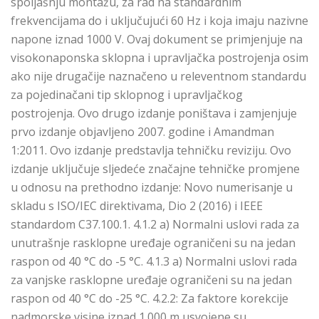
spoljašnju montažu, za rad na standardnim
frekvencijama do i uključujući 60 Hz i koja imaju nazivne
napone iznad 1000 V. Ovaj dokument se primjenjuje na
visokonaponska sklopna i upravljačka postrojenja osim
ako nije drugačije naznačeno u releventnom standardu
za pojedinačani tip sklopnog i upravljačkog
postrojenja. Ovo drugo izdanje poništava i zamjenjuje
prvo izdanje objavljeno 2007. godine i Amandman
1:2011. Ovo izdanje predstavlja tehničku reviziju. Ovo
izdanje uključuje sljedeće značajne tehničke promjene
u odnosu na prethodno izdanje: Novo numerisanje u
skladu s ISO/IEC direktivama, Dio 2 (2016) i IEEE
standardom C37.100.1. 4.1.2 a) Normalni uslovi rada za
unutrašnje rasklopne uređaje ograničeni su na jedan
raspon od 40 °C do -5 °C. 4.1.3 a) Normalni uslovi rada
za vanjske rasklopne uređaje ograničeni su na jedan
raspon od 40 °C do -25 °C. 4.2.2: Za faktore korekcije
nadmorske visine iznad 1.000 m usvojene su