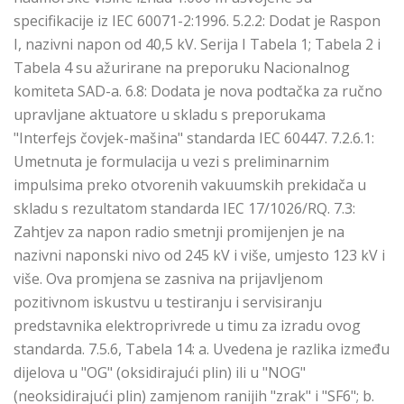
specifikacije iz IEC 60071-2:1996. 5.2.2: Dodat je Raspon
I, nazivni napon od 40,5 kV. Serija I Tabela 1; Tabela 2 i
Tabela 4 su ažurirane na preporuku Nacionalnog
komiteta SAD-a. 6.8: Dodata je nova podtačka za ručno
upravljane aktuatore u skladu s preporukama
"Interfejs čovjek-mašina" standarda IEC 60447. 7.2.6.1:
Umetnuta je formulacija u vezi s preliminarnim
impulsima preko otvorenih vakuumskih prekidača u
skladu s rezultatom standarda IEC 17/1026/RQ. 7.3:
Zahtjev za napon radio smetnji promijenjen je na
nazivni naponski nivo od 245 kV i više, umjesto 123 kV i
više. Ova promjena se zasniva na prijavljenom
pozitivnom iskustvu u testiranju i servisiranju
predstavnika elektroprivrede u timu za izradu ovog
standarda. 7.5.6, Tabela 14: a. Uvedena je razlika između
dijelova u "OG" (oksidirajući plin) ili u "NOG"
(neoksidirajući plin) zamjenom ranijih "zrak" i "SF6"; b.