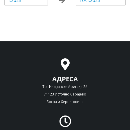
1:2025
1/A1:2023
АДРЕСА
Трг Илиџанске бригаде 2б
71123 Источно Сарајево
Босна и Херцеговина