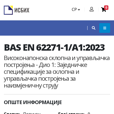
0
СР
BAS EN 62271-1/A1:2023
Високонапонска склопна и управљачка
постројења - Дио 1: Заједничке
спецификације за склопна и
управљачка постројења за
наизмјеничну струју
ОПШТЕ ИНФОРМАЦИЈЕ