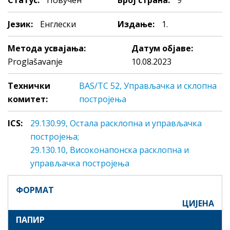
Статус:
Повучен
Број страна:
9
Језик:
Енглески
Издање:
1.
Метода усвајања:
Датум објаве:
Proglašavanje
10.08.2023
Технички
BAS/TC 52, Управљачка и склопна
комитет:
постројења
ICS:
29.130.99, Oстaлa рaсклoпнa и упрaвљaчкa
пoстрojeњa;
29.130.10, Висoкoнaпoнскa рaсклoпнa и
упрaвљaчкa пoстрojeњa
ФОРМАТ
ЦИЈЕНА
ПАПИР