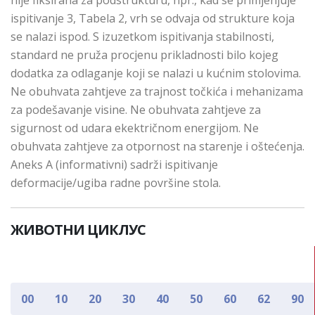
nije fiksirana za podstrukturu, npr., kad se primjenjuje
ispitivanje 3, Tabela 2, vrh se odvaja od strukture koja
se nalazi ispod. S izuzetkom ispitivanja stabilnosti,
standard ne pruža procjenu prikladnosti bilo kojeg
dodatka za odlaganje koji se nalazi u kućnim stolovima.
Ne obuhvata zahtjeve za trajnost točkića i mehanizama
za podešavanje visine. Ne obuhvata zahtjeve za
sigurnost od udara ekektričnom energijom. Ne
obuhvata zahtjeve za otpornost na starenje i oštećenja.
Aneks A (informativni) sadrži ispitivanje
deformacije/ugiba radne površine stola.
ЖИВОТНИ ЦИКЛУС
00
10
20
30
40
50
60
62
90