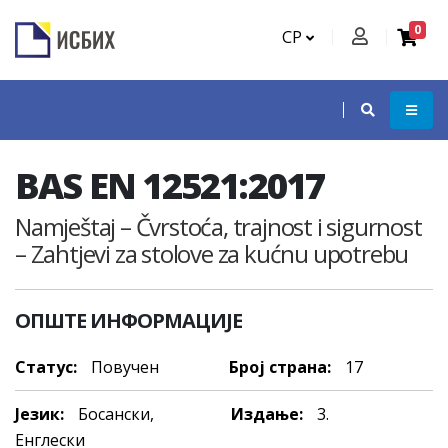
0
СР
BAS EN 12521:2017
Namještaj – Čvrstoća, trajnost i sigurnost
– Zahtjevi za stolove za kućnu upotrebu
ОПШТЕ ИНФОРМАЦИЈЕ
Статус:
Повучен
Број страна:
17
Језик:
Босански,
Издање:
3.
Енглески