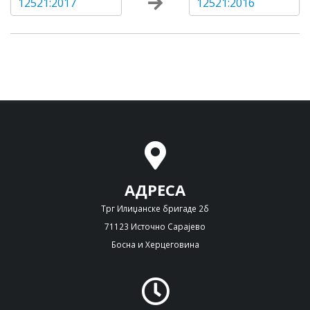
12521:2017
12521:2016
АДРЕСА
Трг Илиџанске бригаде 2б
71123 Источно Сарајево
Босна и Херцеговина