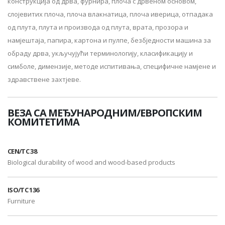
конструкција од дрва, фурнира, плоча с дрвеном основом,
слојевитих плоча, плоча влакнатица, плоча иверица, отпадака
од плута, плута и производа од плута, врата, прозора и
намјештаја, папира, картона и пулпе, безбједности машина за
обраду дрва, укључујући терминологију, класификацију и
симболе, димензије, методе испитивања, специфичне намјене и
здравствене захтјеве.
ВЕЗА СА МЕЂУНАРОДНИМ/ЕВРОПСКИМ
КОМИТЕТИМА
CEN/TC 38
Biological durability of wood and wood-based products
ISO/TC 136
Furniture