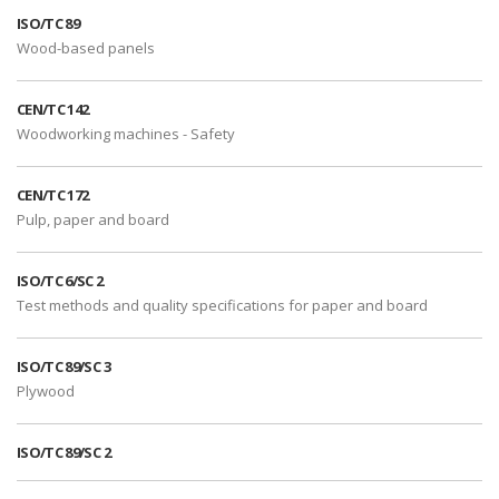
ISO/TC 89
Wood-based panels
CEN/TC 142
Woodworking machines - Safety
CEN/TC 172
Pulp, paper and board
ISO/TC 6/SC 2
Test methods and quality specifications for paper and board
ISO/TC 89/SC 3
Plywood
ISO/TC 89/SC 2