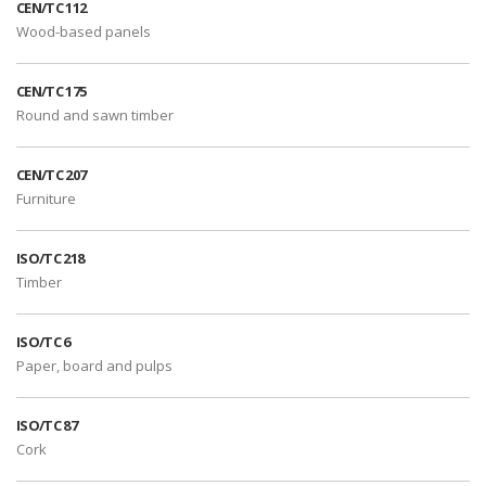
CEN/TC 112
Wood-based panels
CEN/TC 175
Round and sawn timber
CEN/TC 207
Furniture
ISO/TC 218
Timber
ISO/TC 6
Paper, board and pulps
ISO/TC 87
Cork