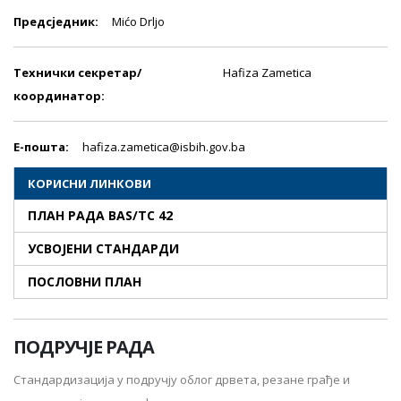
Предсjедник:
Mićo Drljo
Технички секретар/
Hafiza Zametica
координатор:
E-пошта:
hafiza.zametica@isbih.gov.ba
КОРИСНИ ЛИНКОВИ
ПЛАН РАДА BAS/TC 42
УСВОЈЕНИ СТАНДАРДИ
ПОСЛОВНИ ПЛАН
ПОДРУЧЈЕ РАДА
Стандардизација у подручју облог дрвета, резане грађе и