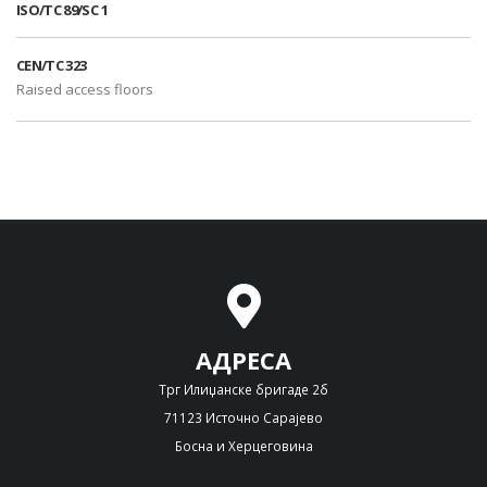
ISO/TC 89/SC 1
CEN/TC 323
Raised access floors
АДРЕСА
Трг Илиџанске бригаде 2б
71123 Источно Сарајево
Босна и Херцеговина