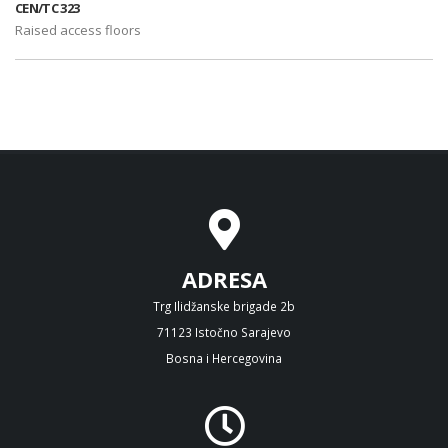
CEN/TC 323
Raised access floors
ADRESA
Trg Ilidžanske brigade 2b
71123 Istočno Sarajevo
Bosna i Hercegovina