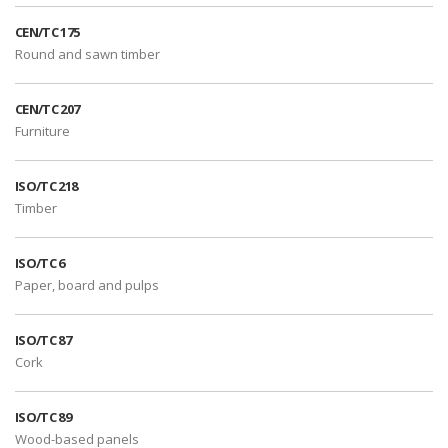
CEN/TC 175
Round and sawn timber
CEN/TC 207
Furniture
ISO/TC 218
Timber
ISO/TC 6
Paper, board and pulps
ISO/TC 87
Cork
ISO/TC 89
Wood-based panels