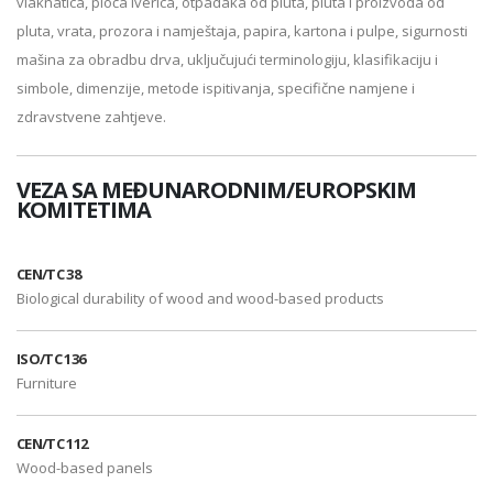
vlaknatica, ploča iverica, otpadaka od pluta, pluta i proizvoda od
pluta, vrata, prozora i namještaja, papira, kartona i pulpe, sigurnosti
mašina za obradbu drva, uključujući terminologiju, klasifikaciju i
simbole, dimenzije, metode ispitivanja, specifične namjene i
zdravstvene zahtjeve.
VEZA SA MEĐUNARODNIM/EUROPSKIM
KOMITETIMA
CEN/TC 38
Biological durability of wood and wood-based products
ISO/TC 136
Furniture
CEN/TC 112
Wood-based panels