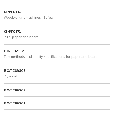
CEN/TC 142
Woodworking machines - Safety
CEN/TC 172
Pulp, paper and board
ISO/TC 6/SC 2
Test methods and quality specifications for paper and board
ISO/TC 89/SC 3
Plywood
ISO/TC 89/SC 2
ISO/TC 89/SC 1