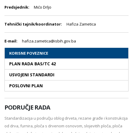
Predsjednik:
Mićo Drljo
Tehnički tajnik/koordinator:
Hafiza Zametica
E-mail:
hafiza.zametica@isbih.gov.ba
KORISNE POVEZNICE
PLAN RADA BAS/TC 42
USVOJENI STANDARDI
POSLOVNI PLAN
PODRUČJE RADA
Standardizacija u području oblog drveta, rezane građe i konstrukcija
od drva, furnira, ploča s drvenom osnovom, slojevitih ploča, ploča