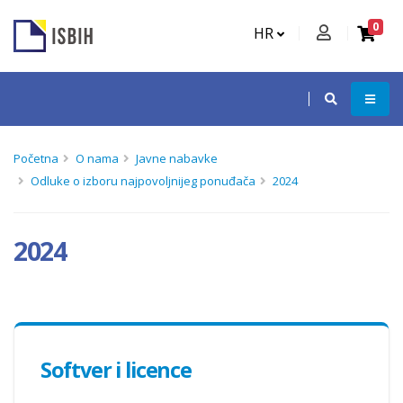
0
HR
Početna
O nama
Javne nabavke
Odluke o izboru najpovoljnijeg ponuđača
2024
2024
Softver i licence