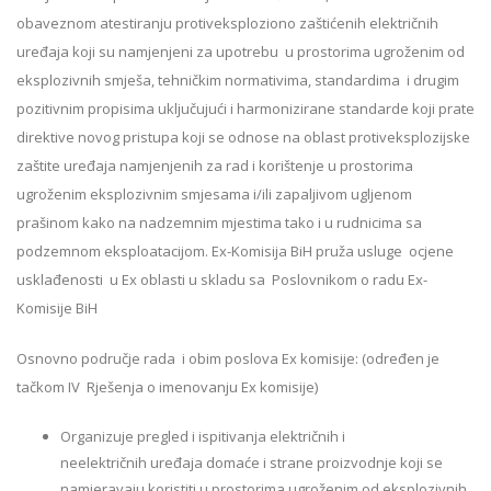
obaveznom atestiranju protiveksploziono zaštićenih električnih
uređaja koji su namjenjeni za upotrebu u prostorima ugroženim od
eksplozivnih smješa, tehničkim normativima, standardima i drugim
pozitivnim propisima uključujući i harmonizirane standarde koji prate
direktive novog pristupa koji se odnose na oblast protiveksplozijske
zaštite uređaja namjenjenih za rad i korištenje u prostorima
ugroženim eksplozivnim smjesama i/ili zapaljivom ugljenom
prašinom kako na nadzemnim mjestima tako i u rudnicima sa
podzemnom eksploatacijom. Ex-Komisija BiH pruža usluge ocjene
usklađenosti u Ex oblasti u skladu sa Poslovnikom o radu Ex-
Komisije BiH
Osnovno područje rada i obim poslova Ex komisije: (određen je
tačkom IV Rješenja o imenovanju Ex komisije)
Organizuje pregled i ispitivanja električnih i
neelektričnih uređaja domaće i strane proizvodnje koji se
namjeravaju koristiti u prostorima ugroženim od eksplozivnih