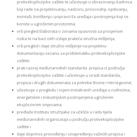
protiveksplozijske zaštite te učestvuje u obrazovanju kadrova
koji rade na projektovanju, nadzoru, proizvodnji, ispitivanju,
montaži, korištenju i popravci Ex uređaja i postrojenja koji se
koriste u ugroženim prostorima;
vrši pregled Elaborata o zonama opasnosti sa procjenom
rizika te na bazi istih izdaje prateća stručna mišljenja;
vrši pregled i daje stručno mišljenje na projektnu
dokumentaciju vezanu za problematiku protiveksplozijske
zaštite;
prati razvoj međunarodnih standarda propisa iz područja
protiveksplozijske zaštite i učestvuje u izradi standarda,
propisa i drugih dokumenata za potrebe Bosne i Hercegovine;
učestvuje u pregledu i ocjeni instaliranih uređaja u rudnicima,
energetskim i industrijskim postrojenjima ugroženim
eksplozivnim smjesama;
predlaže Institutu stručnjake za učešće u radu tijela
međunarodnih organizacija u području protiveksplozijske
zaštite i
daje doprinos provođenju i unapređenju važećih propisa i