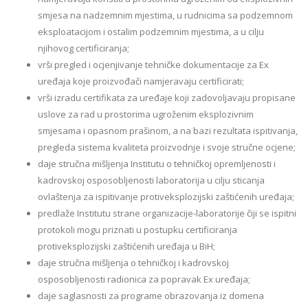
smjesa na nadzemnim mjestima, u rudnicima sa podzemnom
eksploatacijom i ostalim podzemnim mjestima, a u cilju
njihovog certificiranja;
vrši pregled i ocjenjivanje tehničke dokumentacije za Ex
uređaja koje proizvođači namjeravaju certificirati;
vrši izradu certifikata za uređaje koji zadovoljavaju propisane
uslove za rad u prostorima ugroženim eksplozivnim
smjesama i opasnom prašinom, a na bazi rezultata ispitivanja,
pregleda sistema kvaliteta proizvodnje i svoje stručne ocjene;
daje stručna mišljenja Institutu o tehničkoj opremljenosti i
kadrovskoj osposobljenosti laboratorija u cilju sticanja
ovlaštenja za ispitivanje protiveksplozijski zaštićenih uređaja;
predlaže Institutu strane organizacije-laboratorije čiji se ispitni
protokoli mogu priznati u postupku certificiranja
protiveksplozijski zaštićenih uređaja u BiH;
daje stručna mišljenja o tehničkoj i kadrovskoj
osposobljenosti radionica za popravak Ex uređaja;
daje saglasnosti za programe obrazovanja iz domena