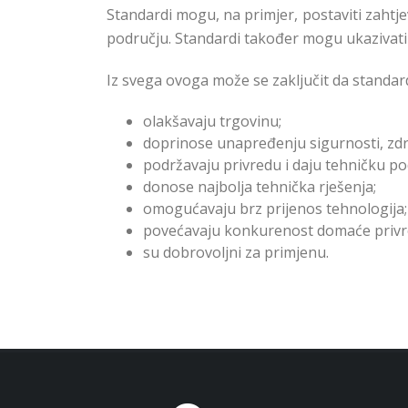
Standardi mogu, na primjer, postaviti zahtj
području. Standardi također mogu ukazivati 
Iz svega ovoga može se zaključit da standard
olakšavaju trgovinu;
doprinose unapređenju sigurnosti, zdravl
podržavaju privredu i daju tehničku 
donose najbolja tehnička rješenja;
omogućavaju brz prijenos tehnologija;
povećavaju konkurenost domaće privr
su dobrovoljni za primjenu.