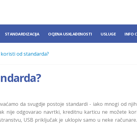
STANDARDIZACIJA
OCJENA USKLAĐENOSTI
USLUGE
INFO 
 koristi od standarda?
tandarda?
vaćamo da svugdje postoje standardi - iako mnogi od njih
jak nije odgovarao navrtki, kreditnu karticu ne možete kori
ranstvu, USB priključak je uklopiv samo u neke računare.