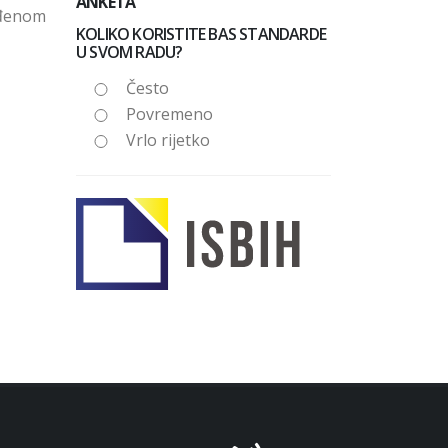
ANKETA
ređenom
KOLIKO KORISTITE BAS STANDARDE
U SVOM RADU?
Često
Povremeno
Vrlo rijetko