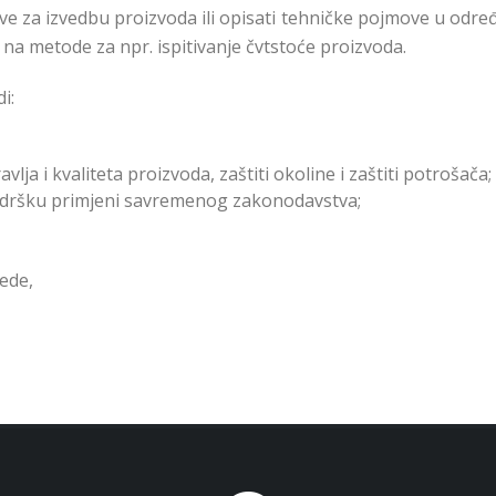
eve za izvedbu proizvoda ili opisati tehničke pojmove u od
na metode za npr. ispitivanje čvtstoće proizvoda.
i:
ja i kvaliteta proizvoda, zaštiti okoline i zaštiti potrošača;
podršku primjeni savremenog zakonodavstva;
ede,