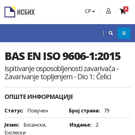
0
СР
BAS EN ISO 9606-1:2015
Ispitivanje osposobljenosti zavarivača -
Zavarivanje topljenjem - Dio 1: Čelici
ОПШТЕ ИНФОРМАЦИЈЕ
Статус:
Повучен
Број страна:
79
Језик:
Босански,
Издање:
2.
Енглески