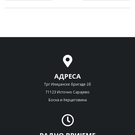
АДРЕСА
Трг Илиџанске бригаде 2б
71123 Источно Сарајево
Босна и Херцеговина