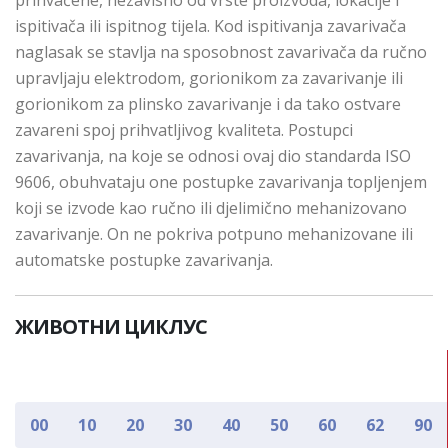
prihvaćene, nezavisno od vrste proizvoda, lokacije i
ispitivača ili ispitnog tijela. Kod ispitivanja zavarivača
naglasak se stavlja na sposobnost zavarivača da ručno
upravljaju elektrodom, gorionikom za zavarivanje ili
gorionikom za plinsko zavarivanje i da tako ostvare
zavareni spoj prihvatljivog kvaliteta. Postupci
zavarivanja, na koje se odnosi ovaj dio standarda ISO
9606, obuhvataju one postupke zavarivanja topljenjem
koji se izvode kao ručno ili djelimično mehanizovano
zavarivanje. On ne pokriva potpuno mehanizovane ili
automatske postupke zavarivanja.
ЖИВОТНИ ЦИКЛУС
00
10
20
30
40
50
60
62
90