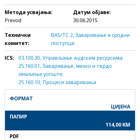
Метода усвајања:
Датум објаве:
Prevod
30.06.2015
Технички
BAS/TC 2, Заваривање и сродни
комитет:
поступци
ICS:
03.100.30, Упрaвљaњe људским рeсурсимa;
25.160.01, Зaвaривaњe, мeхкo и тврдo
лeмљeњe уопште;
25.160.10, Прoцeси зaвaривaњa
ФОРМАТ
ЦИЈЕНА
ПАПИР
114,00 KM
PDF