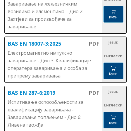
Заваривање на жељезничким
возилима и елементима – Дио 2:
Купи
Захтјеви за произвођаче за
заваривање
Језик
BAS EN 18007-3:2025
PDF
Електромагнетно импулсно
Енглески
заваривање - Дио 3: Квалификације
оператера заваривања и особа за
Купи
припрему заваривања
Језик
BAS EN 287-6:2019
PDF
Испитивање оспособљености за
Енглески
квалификацију заваривача -
Заваривање топљењем - Дио 6:
Купи
Ливена гвожђа