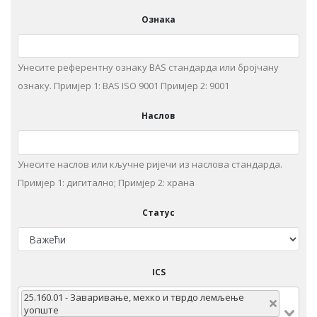
Ознака
Унесите референтну ознаку BAS стандарда или бројчану
ознаку. Примjeр 1: BAS ISO 9001 Примjeр 2: 9001
Наслов
Унeситe наслов или кључне ријечи из нaслoвa стaндaрдa.
Примjeр 1: дигитaлнo; Примjeр 2: храна
Статус
ICS
25.160.01 - Зaвaривaњe, мeхкo и тврдo лeмљeњe
уопште