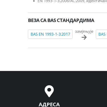
EN 1993-1-3:2006/AC:2009, идентичан
ВЕЗА СА BAS СТАНДАРДИМА
замјењује
BAS EN 1993-1-3:2017
BAS 
АДРЕСА