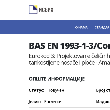
О НАМА
СТАНДАР
BAS EN 1993-1-3/Co
Eurokod 3: Projektovanje čeličnih
tankostijene nosače i ploče - A
ОПШТЕ ИНФОРМАЦИЈЕ
Статус:
Повучен
Број с
Језик:
Енглески
Издањ