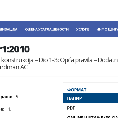
ДИЗАЦИЈА
ОЦЈЕНА УСАГЛАШЕНОСТИ
УСЛУГЕ
ИНФО ЦЕНТ
r1:2010
 konstrukcija – Dio 1-3: Opća pravila – Dodat
mandman AC
ФОРМАТ
трана:
5
ПАПИР
PDF
е:
1.
ONLINE ЧИТАЊЕ (30 Д