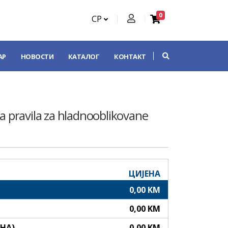
0
СР
АР
НОВОСТИ
КАТАЛОГ
КОНТАКТ
na pravila za hladnooblikovane
ЦИЈЕНА
0,00 KM
0,00 KM
АНА)
0,00 KM