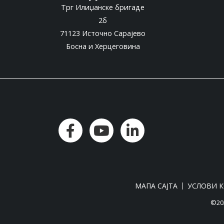
Трг Илиџанске бригаде
2б
71123 Источно Сарајево
Босна и Херцеговина
МАПА САЈТА
УСЛОВИ 
©202