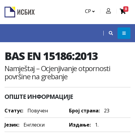
0
СР
BAS EN 15186:2013
Namještaj – Ocjenjivanje otpornosti
površine na grebanje
ОПШТЕ ИНФОРМАЦИЈЕ
Статус:
Повучен
Број страна:
23
Језик:
Енглески
Издање:
1.