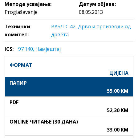
Метода усвајања:
Датум објаве:
Proglašavanje
08.05.2013
Технички
BAS/TC 42, Дрво и производи од
комитет:
дрвета
ICS:
97.140, Нaмjeштaj
ФОРМАТ
ЦИЈЕНА
ПАПИР
55,00 KM
PDF
52,30 KM
ONLINE ЧИТАЊЕ (30 ДАНА)
33,00 KM