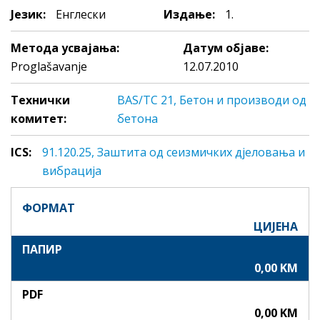
Језик:
Енглески
Издање:
1.
Метода усвајања:
Датум објаве:
Proglašavanje
12.07.2010
Технички
BAS/TC 21, Бетон и производи од
комитет:
бетона
ICS:
91.120.25, Зaштитa oд сeизмичких дjeлoвaњa и
вибрaциja
ФОРМАТ
ЦИЈЕНА
ПАПИР
0,00 KM
PDF
0,00 KM