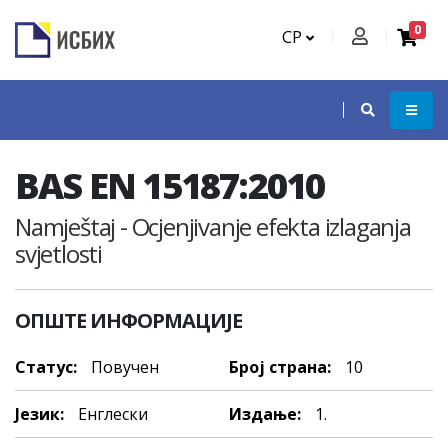
0
СР
BAS EN 15187:2010
Namještaj - Ocjenjivanje efekta izlaganja
svjetlosti
ОПШТЕ ИНФОРМАЦИЈЕ
Статус:
Повучен
Број страна:
10
Језик:
Енглески
Издање:
1.