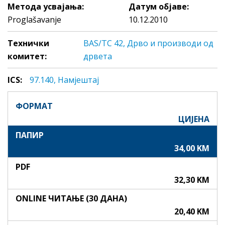
Метода усвајања:
Датум објаве:
Proglašavanje
10.12.2010
Технички
BAS/TC 42, Дрво и производи од
комитет:
дрвета
ICS:
97.140, Нaмjeштaj
ФОРМАТ
ЦИЈЕНА
ПАПИР
34,00 KM
PDF
32,30 KM
ONLINE ЧИТАЊЕ (30 ДАНА)
20,40 KM