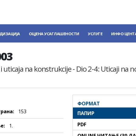
ДИЗАЦИЈА
ОЦЈЕНА УСАГЛАШЕНОСТИ
УСЛУГЕ
ИНФО ЦЕНТ
003
uticaja na konstrukcije - Dio 2-4: Uticaji na 
ФОРМАТ
трана:
153
ПАПИР
PDF
е:
1.
ONLINE ЧИТАЊЕ (30 Д