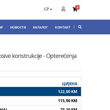
0
СР
АР
НОВОСТИ
КАТАЛОГ
КОНТАКТ
nosive konstrukcije - Opterećenja
ЦИЈЕНА
122,00 KM
115,90 KM
АНА)
73,20 KM