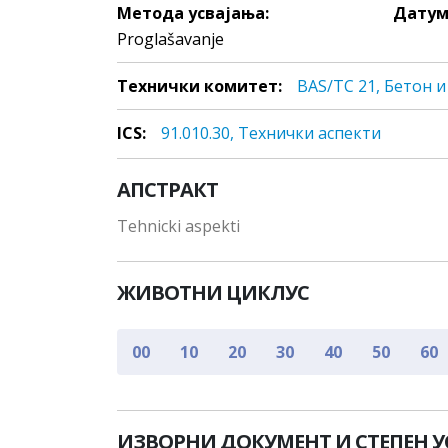
Метода усвајања:
Датум
Proglašavanje
Технички комитет:
BAS/TC 21, Бетон 
ICS:
91.010.30, Teхнички aспeкти
АПСТРАКТ
Tehnicki aspekti
ЖИВОТНИ ЦИКЛУС
00
10
20
30
40
50
60
ИЗВОРНИ ДОКУМЕНТ И СТЕПЕН 