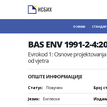
О НАМА
СТАНДАР
BAS ENV 1991-2-4:2
Evrokod 1: Osnove projektovanja i 
od vjetra
ОПШТЕ ИНФОРМАЦИЈЕ
Статус:
Повучен
Број с
Језик:
Енглески
Издањ