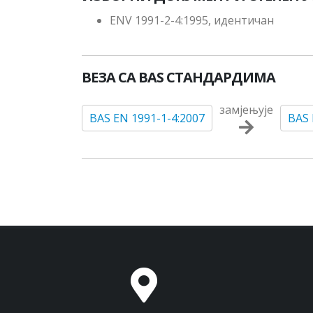
ENV 1991-2-4:1995, идентичан
ВЕЗА СА BAS СТАНДАРДИМА
замјењује
BAS EN 1991-1-4:2007
BAS 