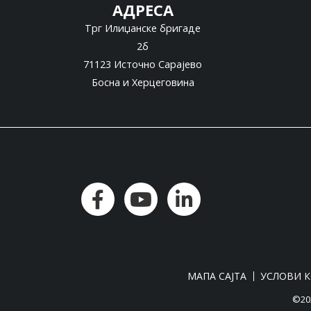
АДРЕСА
Трг Илиџанске бригаде
2б
71123 Источно Сарајево
Босна и Херцеговина
МАПА САЈТА
УСЛОВИ 
©202