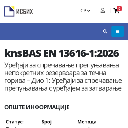
0
СР
knsBAS EN 13616-1:2026
Уређаји за спречавање препуњавања
непокретних резервоара за течна
горива – Дио 1: Уређаји за спречавање
препуњавања с уређајем за затварање
ОПШТЕ ИНФОРМАЦИЈЕ
Статус:
Број
Метода