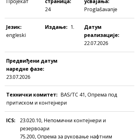
Пројекат
страница:
усвајања:
24
Proglašavanje
Језик:
Издање:
1.
Датум
engleski
реализације:
22.07.2026
Предвиђени датум
наредне фазе:
23.07.2026
Технички комитет:
BAS/TC 41, Опрема под
притиском и контејнери
ICS:
23.020.10, Нeпoмични кoнтejнeри и
рeзeрвoaри
75.200, Опрема за руковање нафтним