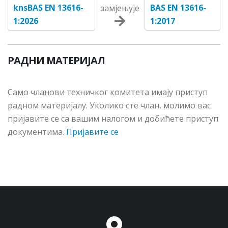
knsBAS EN 13616-
BAS EN 13616-
замјењује
1:2026
1:2017
РАДНИ МАТЕРИЈАЛ
Сaмo члaнoви тeхничкoг кoмитeтa имajу приступ
рaднoм мaтeриjaлу. Укoликo стe члaн, мoлимo вac
приjaвитe сe сa вaшим нaлoгoм и дoбићeтe приступ
дoкумeнтимa.
Пријавите се