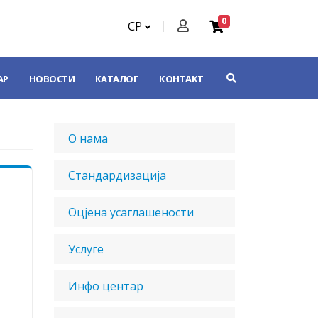
0
СР
АР
НОВОСТИ
КАТАЛОГ
КОНТАКТ
О нама
Стандардизација
Оцјена усаглашености
Услуге
Инфо центар