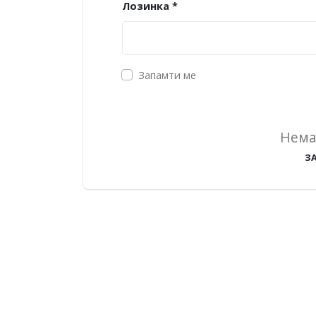
Лозинка *
Запамти ме
Нема
З