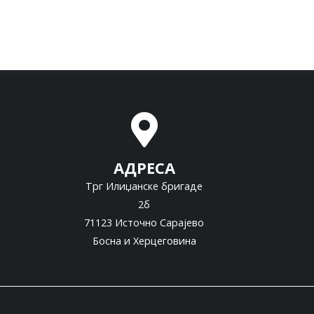
АДРЕСА
Трг Илиџанске бригаде
2б
71123 Источно Сарајево
Босна и Херцеговина