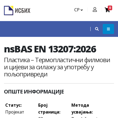
0
СР
nsBAS EN 13207:2026
Пластика – Термопластични филмови
и цијеви за силажу за употребу у
пољопривреди
ОПШТЕ ИНФОРМАЦИЈЕ
Статус:
Број
Метода
Пројекат
страница:
усвајања: