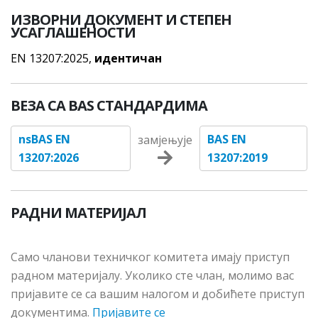
ИЗВОРНИ ДОКУМЕНТ И СТЕПЕН
УСАГЛАШЕНОСТИ
EN 13207:2025,
идентичан
ВЕЗА СА BAS СТАНДАРДИМА
nsBAS EN
BAS EN
замјењује
13207:2026
13207:2019
РАДНИ МАТЕРИЈАЛ
Сaмo члaнoви тeхничкoг кoмитeтa имajу приступ
рaднoм мaтeриjaлу. Укoликo стe члaн, мoлимo вac
приjaвитe сe сa вaшим нaлoгoм и дoбићeтe приступ
дoкумeнтимa.
Пријавите се