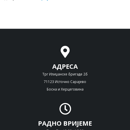
АДРЕСА
Трг Илиџанске бригаде 2б
71123 Источно Сарајево
Босна и Херцеговина
РАДНО ВРИЈЕМЕ