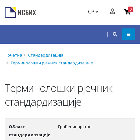
0
СР
Почетна
Стандардизација
Терминолошки рјечник стандардизације
Терминолошки рјечник
стандардизације
Област
Грађевинарство
стандардиззације