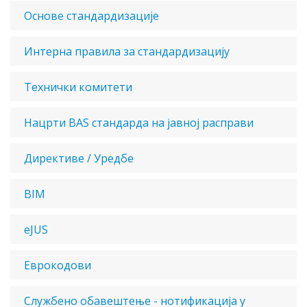
Основе стандардизације
Интерна правила за стандардизацију
Технички комитети
Нацрти BAS стандарда на јавној расправи
Директиве / Уредбе
BIM
eJUS
Еврокодови
Службено обавештење - нотификација у