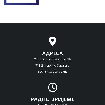
АДРЕСА
Трг Илиџанске бригаде 2б
71123 Источно Сарајево
Босна и Херцеговина
РАДНО ВРИЈЕМЕ