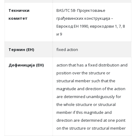
Teхнички
BAS/TC 58- Пројектовање
комитет
грађевинских конструкција –
Еврокод ЕН 1990, еврокодови 1, 7, 8
и 9
Термин (ЕН)
fixed action
Дефиниција (ЕН)
action that has a fixed distribution and
position over the structure or
structural member such that the
magnitude and direction of the action
are determined unambiguously for
the whole structure or structural
member if this magnitude and
direction are determined at one point
on the structure or structural member