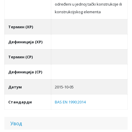
određeni u jednoj tački konstrukcije ili
konstrukcijskog elementa
Термин (ХР)
Дефиниција (ХР)
Термин (СР)
Дефиниција (СР)
Датум
2015-10-05
Стандарди
BAS EN 1990:2014
Увод