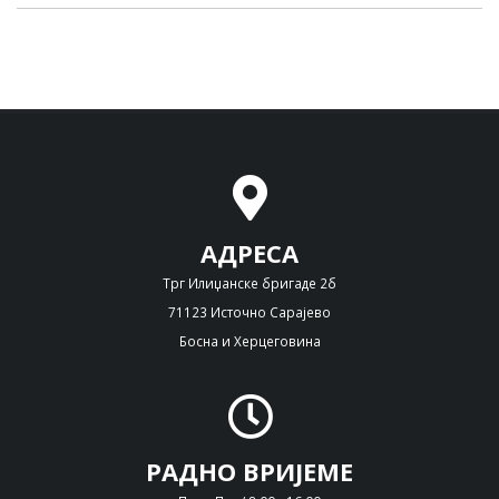
АДРЕСА
Трг Илиџанске бригаде 2б
71123 Источно Сарајево
Босна и Херцеговина
РАДНО ВРИЈЕМЕ