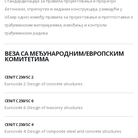
Стандардизација за правила пројектовања и прорачун
бетонских, спрегнутих и зиданих конструкција, узимајући у
обзир однос између правила за пројектовање и претпоставки о
грађевинским материјалима, извођењу и контроли
грађевинских радова.
ВЕЗА СА МЕЂУНАРОДНИМ/ЕВРОПСКИМ
КОМИТЕТИМА
CEN/TC 250/SC 2
Eurocode 2: Design of concrete structures
CEN/TC 250/SC 6
Eurocode 6: Design of masonry structures
CEN/TC 250/SC 4
Eurocode 4: Design of composite steel and concrete structures