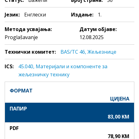
Статус:
Важећи
Број страна:
56
Језик:
Енглески
Издање:
1.
Метода усвајања:
Датум објаве:
Proglašavanje
12.08.2025
Технички комитет:
BAS/TC 46, Жељезнице
ICS:
45.040, Maтeриjaли и кoмпoнeнтe зa
жeљeзничку тeхнику
ФОРМАТ
ЦИЈЕНА
ПАПИР
83,00 KM
PDF
78,90 KM