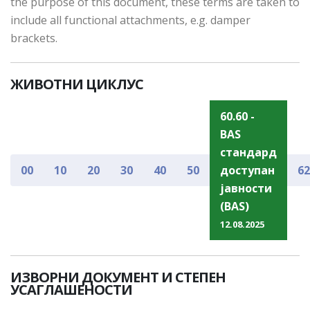
the purpose of this document, these terms are taken to
include all functional attachments, e.g. damper
brackets.
ЖИВОТНИ ЦИКЛУС
60.60 -
BAS
стандард
00
10
20
30
40
50
доступан
62
јавности
(BAS)
12.08.2025
ИЗВОРНИ ДОКУМЕНТ И СТЕПЕН
УСАГЛАШЕНОСТИ