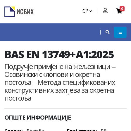
0
СР
BAS EN 13749+A1:2025
Подручје примјене на жељезници ‒
Осовински склопови и окретна
постоља ‒ Метода спецификованих
конструктивних захтјева за окретна
постоља
ОПШТЕ ИНФОРМАЦИЈЕ