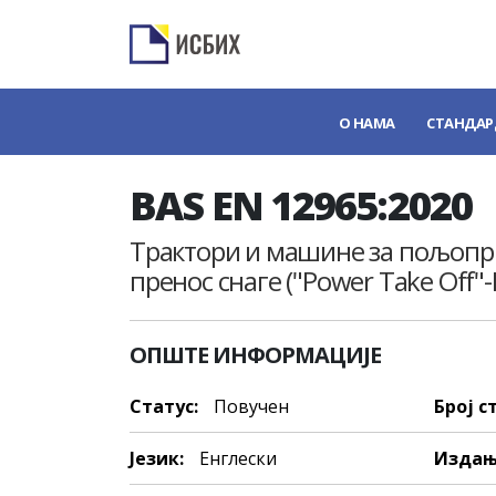
О НАМА
СТАНДАР
BAS EN 12965:2020
Трактори и машине за пољопри
пренос снаге ("Power Take Off"
ОПШТЕ ИНФОРМАЦИЈЕ
Статус:
Повучен
Број с
Језик:
Енглески
Издањ