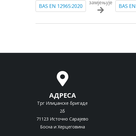
замјењује
BAS EN 12965:2020
BAS EN
АДРЕСА
Трг Илиџанске бригаде
2б
71123 Источно Сарајево
Босна и Херцеговина