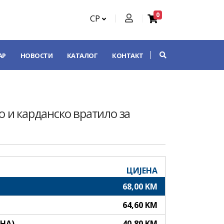
0
СР
АР
НОВОСТИ
КАТАЛОГ
КОНТАКТ
 и карданско вратило за
ЦИЈЕНА
68,00 KM
64,60 KM
АНА)
40,80 KM