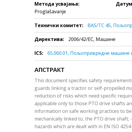
Метода усвајања:
Датум
Proglašavanje
Технички комитет:
BAS/TC 45, Пољоп
Директива:
2006/42/EC, Машине
ICS:
65.060.01, Пoљoприврeднe мaшинe 
АПСТРАКТ
This document specifies safety requirements 
guards linking a tractor or self-propelled ma
reduction of risks which need specific requi
applicable only to those PTO drive shafts and
information on safe working practices to be
mechanically linked to, the PTO drive shaft; 
hazards which are dealt with in EN ISO 4254