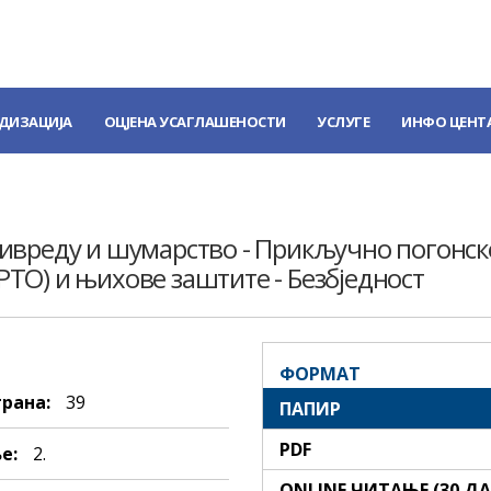
ДИЗАЦИЈА
ОЦЈЕНА УСАГЛАШЕНОСТИ
УСЛУГЕ
ИНФО ЦЕНТ
вреду и шумарство - Прикључно погонско
-PTO) и њихове заштите - Безбједност
ФОРМАТ
трана:
39
ПАПИР
PDF
е:
2.
ONLINE ЧИТАЊЕ (30 Д