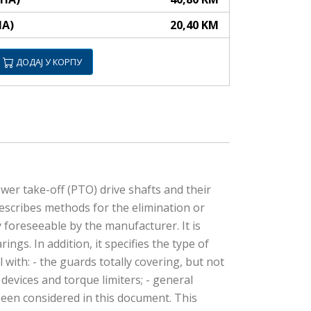
НА)
20,40 KM
ДОДАЈ У КОРПУ
wer take-off (PTO) drive shafts and their
 describes methods for the elimination or
 foreseeable by the manufacturer. It is
ngs. In addition, it specifies the type of
ith: - the guards totally covering, but not
 devices and torque limiters; - general
been considered in this document. This