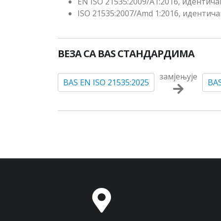
EN ISO 21535:2009/A1:2016, идентича
ISO 21535:2007/Amd 1:2016, идентича
ВЕЗА СА BAS СТАНДАРДИМА
замјењује
BAS EN ISO 21535:2025
BAS