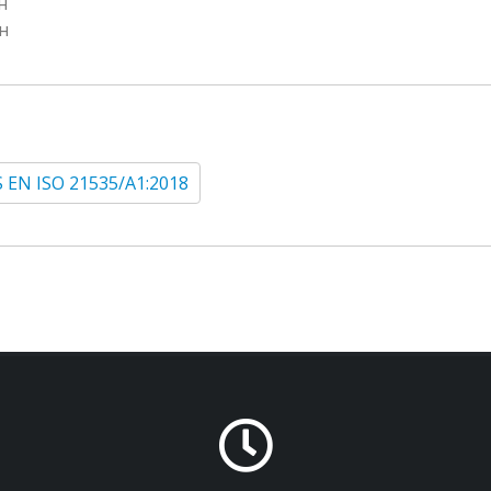
н
н
 EN ISO 21535/A1:2018