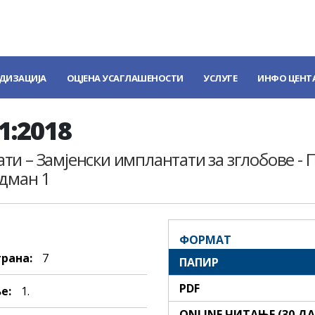
ДИЗАЦИЈА
ОЦЈЕНА УСАГЛАШЕНОСТИ
УСЛУГЕ
ИНФО ЦЕНТ
1:2018
 – Замјенски имплантати за зглобове - По
ндман 1
ФОРМАТ
трана:
7
ПАПИР
PDF
е:
1.
ONLINE ЧИТАЊЕ (30 Д