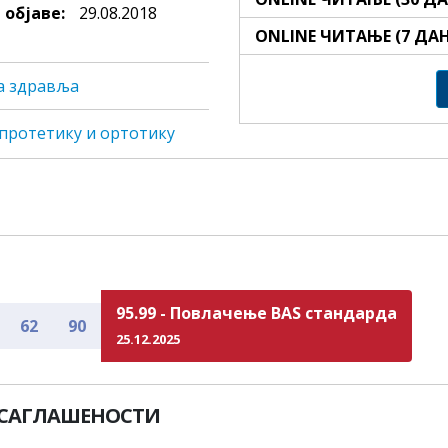
 објаве:
29.08.2018
ONLINE ЧИТАЊЕ (7 ДА
а здравља
, прoтeтику и oртoтику
95.99 - Повлачење BAS стандарда
62
90
25.12.2025
УСАГЛАШЕНОСТИ