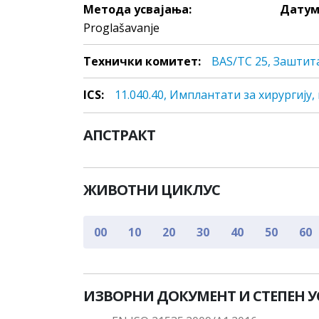
Метода усвајања:
Датум
Proglašavanje
Технички комитет:
BAS/TC 25, Заштит
ICS:
11.040.40, Имплaнтaти зa хирургиjу
АПСТРАКТ
ЖИВОТНИ ЦИКЛУС
00
10
20
30
40
50
60
ИЗВОРНИ ДОКУМЕНТ И СТЕПЕН 