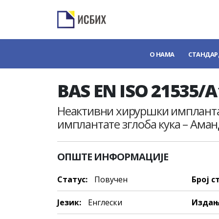
О НАМА
СТАНДАР
BAS EN ISO 21535/A
Неактивни хируршки имплантати
имплантате зглоба кука – Ама
ОПШТЕ ИНФОРМАЦИЈЕ
Статус:
Повучен
Број с
Језик:
Енглески
Издањ