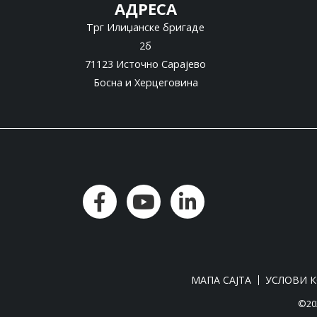
АДРЕСА
Трг Илиџанске бригаде
2б
71123 Источно Сарајево
Босна и Херцеговина
МАПА САЈТА
УСЛОВИ 
©202