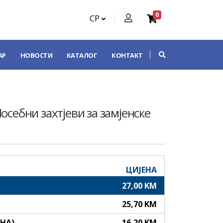
0
СР
АР
НОВОСТИ
КАТАЛОГ
КОНТАКТ
себни захтјеви за замјенске
ЦИЈЕНА
27,00 KM
25,70 KM
АНА)
16,20 KM