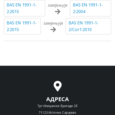
BAS EN 1991-1-
BAS EN 1991-1-
замјењује
2:2015
2:2004
BAS EN 1991-1-
BAS EN 1991-1-
замјењује
2:2015
2/Cor1:2010
АДРЕСА
Трг Илиџанске бригаде 2б
71123 Источно Сарајево