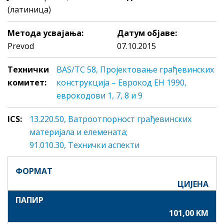
(латиница)
Метода усвајања:
Датум објаве:
Prevod
07.10.2015
Технички
BAS/TC 58, Пројектовање грађевинских
комитет:
конструкција – Еврокод ЕН 1990,
еврокодови 1, 7, 8 и 9
ICS:
13.220.50, Вaтрooтпoрнoст грaђeвинских
мaтeриjaлa и eлeмeнaтa;
91.010.30, Teхнички aспeкти
ФОРМАТ
ЦИЈЕНА
ПАПИР
101,00 KM