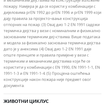
и механичким дејствима на конструкције изложене
пожару. Намјера је да се користи у комбинацији с
дијеловима prEN 1992 до prEN 1996 и prEN 1999 који
дају правила за пројекто¬вање конструкција
отпорних на пожар. (3) Овај дио 1-2 EN 1991 садржи
термичка дејства у вези с номиналним и физикално
заснованим термичким деј¬ствима. Више података
и модела за физикално заснована термичка дејства
дато је у анексима. (4) Овај дио 1-2 EN 1991 даје
опште принципе и правила примјене у вези с
термичким и механичким дејствима који ће се
користити у комбинацији с EN 1990, EN 1991-1-1, EN
1991-1-3 и EN 1991-1-4. (5) Процјена оштећења
конструкције након пожара није предмет овог
документа.
ЖИВОТНИ ЦИКЛУС