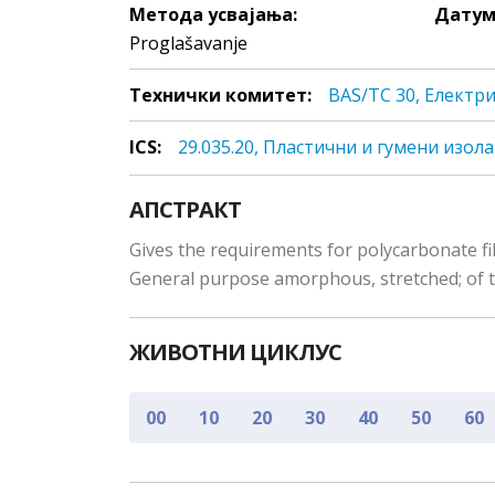
Метода усвајања:
Датум
Proglašavanje
Технички комитет:
BAS/TC 30, Електр
ICS:
29.035.20, Плaстични и гумeни изo
АПСТРАКТ
Gives the requirements for polycarbonate fil
General purpose amorphous, stretched; of type
ЖИВОТНИ ЦИКЛУС
00
10
20
30
40
50
60