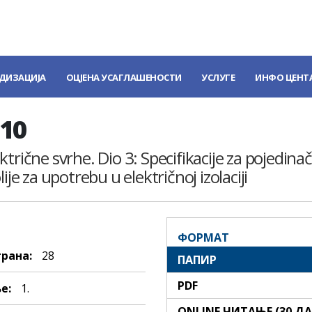
ДИЗАЦИЈА
ОЦЈЕНА УСАГЛАШЕНОСТИ
УСЛУГЕ
ИНФО ЦЕНТ
010
lektrične svrhe. Dio 3: Specifikacije za pojedina
ije za upotrebu u električnoj izolaciji
ФОРМАТ
трана:
28
ПАПИР
PDF
е:
1.
ONLINE ЧИТАЊЕ (30 Д