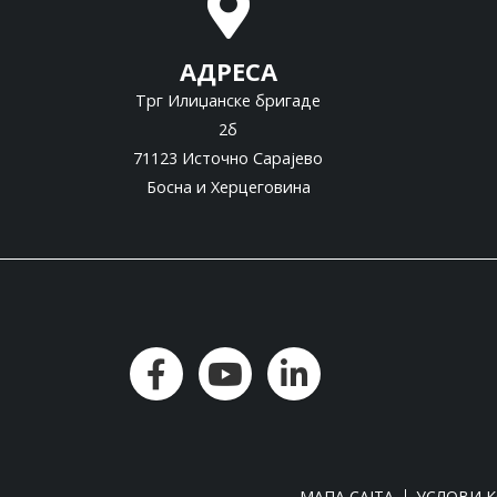
АДРЕСА
Трг Илиџанске бригаде
2б
71123 Источно Сарајево
Босна и Херцеговина
МАПА САЈТА
УСЛОВИ 