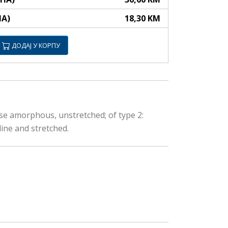
НА)
18,30 KM
ДОДАЈ У КОРПУ
pose amorphous, unstretched; of type 2:
line and stretched.