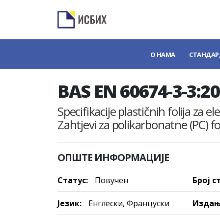
О НАМА
СТАНДАР
BAS EN 60674-3-3:2
Specifikacije plastičnih folija za e
Zahtjevi za polikarbonatne (PC) fol
ОПШТЕ ИНФОРМАЦИЈЕ
Статус:
Повучен
Број с
Језик:
Енглески, Француски
Издањ