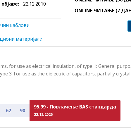
 објаве:
22.12.2010
ONLINE ЧИТАЊЕ (7 ДА
ични каблови
лaциoни мaтeриjaли
ms, for use as electrical insulation, of type 1: General pur
 3: For use as the dielectric of capacitors, partially crystal
95.99 - Повлачење BAS стандарда
62
90
22.12.2025