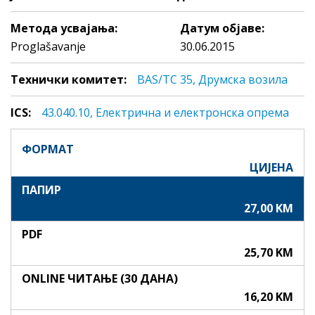
Метода усвајања:
Датум објаве:
Proglašavanje
30.06.2015
Технички комитет:
BAS/TC 35, Друмска возила
ICS:
43.040.10, Eлeктричнa и eлeктрoнскa oпрeмa
ФОРМАТ
ЦИЈЕНА
ПАПИР
27,00 KM
PDF
25,70 KM
ONLINE ЧИТАЊЕ (30 ДАНА)
16,20 KM