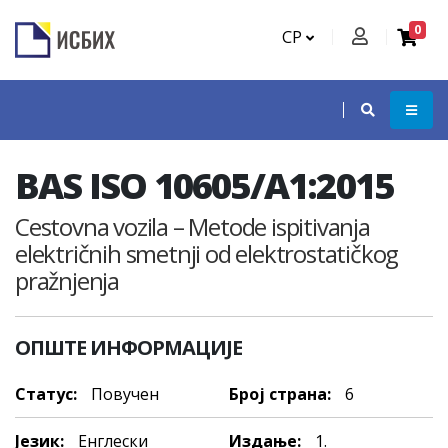
0
СР
BAS ISO 10605/A1:2015
Cestovna vozila – Metode ispitivanja
električnih smetnji od elektrostatičkog
pražnjenja
ОПШТЕ ИНФОРМАЦИЈЕ
Статус:
Повучен
Број страна:
6
Језик:
Енглески
Издање:
1.