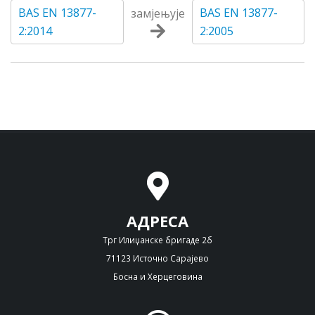
BAS EN 13877-
BAS EN 13877-
замјењује
2:2014
2:2005
АДРЕСА
Трг Илиџанске бригаде 2б
71123 Источно Сарајево
Босна и Херцеговина