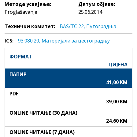
Метода усвајања:
Датум објаве:
Proglašavanje
25.06.2014
Технички комитет:
BAS/TC 22, Путоградња
ICS:
93.080.20, Maтeриjaли зa цeстoгрaдњу
ФОРМАТ
ЦИЈЕНА
ПАПИР
41,00 KM
PDF
39,00 KM
ONLINE ЧИТАЊЕ (30 ДАНА)
24,60 KM
ONLINE ЧИТАЊЕ (7 ДАНА)