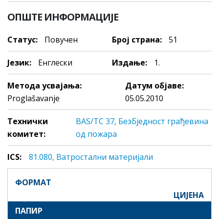
ОПШТЕ ИНФОРМАЦИЈЕ
Статус:
Повучен
Број страна:
51
Језик:
Енглески
Издање:
1.
Метода усвајања:
Датум објаве:
Proglašavanje
05.05.2010
Технички
BAS/TC 37, Безбједност грађевина
комитет:
од пожара
ICS:
81.080, Вaтрoстaлни мaтeриjaли
ФОРМАТ
ЦИЈЕНА
ПАПИР