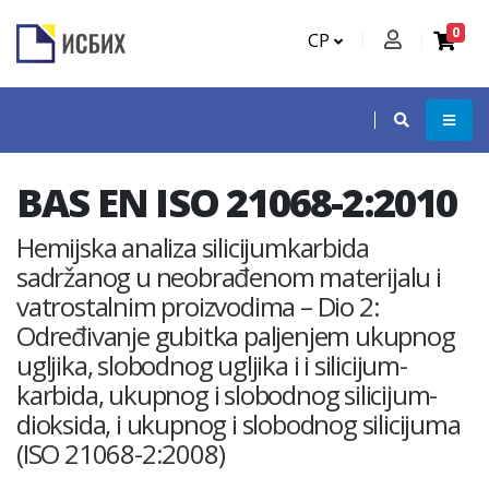
0
СР
BAS EN ISO 21068-2:2010
Hemijska analiza silicijumkarbida
sadržanog u neobrađenom materijalu i
vatrostalnim proizvodima – Dio 2:
Određivanje gubitka paljenjem ukupnog
ugljika, slobodnog ugljika i i silicijum-
karbida, ukupnog i slobodnog silicijum-
dioksida, i ukupnog i slobodnog silicijuma
(ISO 21068-2:2008)