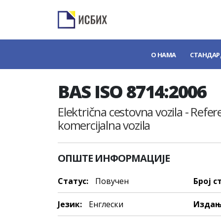
О НАМА
СТАНДАР
BAS ISO 8714:2006
Električna cestovna vozila - Refer
komercijalna vozila
ОПШТЕ ИНФОРМАЦИЈЕ
Статус:
Повучен
Број с
Језик:
Енглески
Издањ