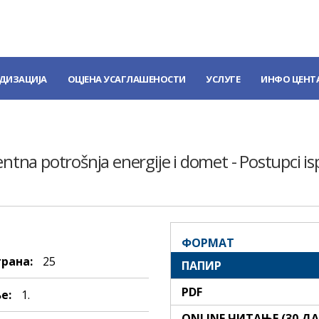
ДИЗАЦИЈА
ОЦЈЕНА УСАГЛАШЕНОСТИ
УСЛУГЕ
ИНФО ЦЕНТ
entna potrošnja energije i domet - Postupci ispi
ФОРМАТ
трана:
25
ПАПИР
PDF
е:
1.
ONLINE ЧИТАЊЕ (30 Д