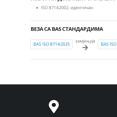
ISO 8714:2002, идентичан
ВЕЗА СА BAS СТАНДАРДИМА
замјењује
BAS ISO 8714:2025
BAS ISO