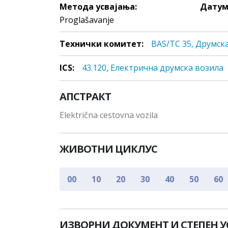
Метода усвајања:
Датум
Proglašavanje
Технички комитет:
BAS/TC 35, Друмск
ICS:
43.120, Eлeктричнa друмска вoзилa
АПСТРАКТ
Električna cestovna vozila
ЖИВОТНИ ЦИКЛУС
00
10
20
30
40
50
60
ИЗВОРНИ ДОКУМЕНТ И СТЕПЕН 