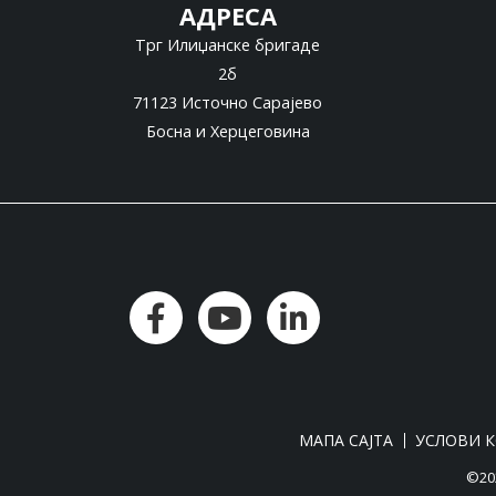
АДРЕСА
Трг Илиџанске бригаде
2б
71123 Источно Сарајево
Босна и Херцеговина
МАПА САЈТА
УСЛОВИ 
©202