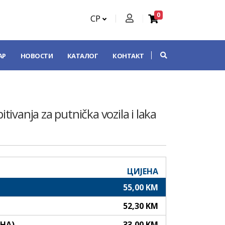
0
СР
АР
НОВОСТИ
КАТАЛОГ
КОНТАКТ
tivanja za putnička vozila i laka
ЦИЈЕНА
55,00 KM
52,30 KM
АНА)
33,00 KM