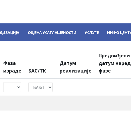
ДИЗАЦИЈА
ОЦЈЕНА УСАГЛАШЕНОСТИ
УСЛУГЕ
ИНФО ЦЕНТ
Предвиђени
Фаза
Датум
датум наред
израде
БАС/ТК
реализације
фазе