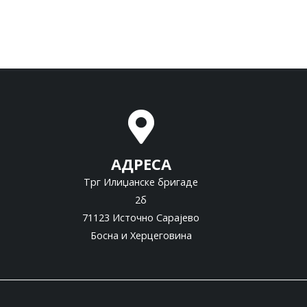
АДРЕСА
Трг Илиџанске бригаде
2б
71123 Источно Сарајево
Босна и Херцеговина