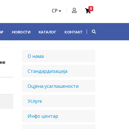
0
СР
АР
НОВОСТИ
КАТАЛОГ
КОНТАКТ
О нама
не
Стандардизација
Оцјена усаглашености
Услуге
Инфо центар