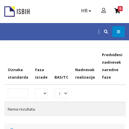
0
HR
Predviđeni
nadnevak
Oznaka
Faza
Nadnevak
naredne
standarda
izrade
BAS/TC
realizacije
faze
Nema rezultata.