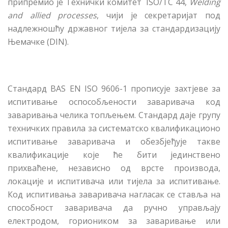
припремио је Технички комитет ISO/TC 44,
Welding
and allied processes
, чији је секретаријат под
надлежношћу државног тијела за стандардизацију
Њемачке (DIN).
Стандард BAS EN ISO 9606-1 прописује захтјеве за
испитивање оспособљености заваривача код
заваривања челика топљењем. Стандард даје групу
техничких правила за систематско квалификационо
испитивање заваривача и обезбјеђује такве
квалификације које ће бити јединствено
прихваћене, независно од врсте производа,
локације и испитивача или тијела за испитивање.
Код испитивања заваривача нагласак се ставља на
способност заваривача да ручно управљају
електродом, гориоником за заваривање или