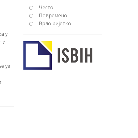
Често
Повремено
Врло ријетко
ка у
т и
е уз
о