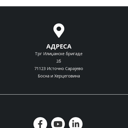
АДРЕСА
Трг Илиџанске бригаде
2б
71123 Источно Сарајево
Босна и Херцеговина