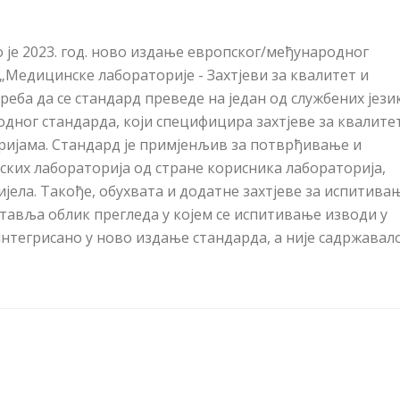
 је 2023. год. ново издање европског/међународног
Медицинске лабораторије - Захтјеви за квалитет и
треба да се стандард
преведе на један од службених јези
одног стандарда
, који
специфицира захтјеве за квалите
ијама. Стандард је примјен
љ
ив за потврђивање и
их лабораторија од стране корисника лабораторија,
јела. Такође, обухвата и додатне захтјеве за испитивањ
тавља облик прегледа у којем се испитивање изводи у
 интегрисано у ново издање стандарда,
а није садржавал