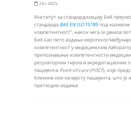
24.1.2025.
Институт за стандардизацију БиХ преузео
стандарда
BAS
EN ISO
15189
под називом „
компетентност”, након чега се јавила по
БиХ
као пето издање европског/међунар
компетентност у медицинским лаборатор
препознавање компетентности медицинск
регулаторних тијела и акредитационих ти
пацијента-
Point-of-care
(
POCT
)
, које
предс
близини или на мјесту пацијента, што је
претходно издање.