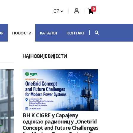
0
СР
АР
НОВОСТИ
КАТАЛОГ
КОНТАКТ
НАЈНОВИЈЕ ВИЈЕСТИ
BH K CIGRE у Сарајеву
одржао радионицу „OneGrid
Concept and Future Challenges