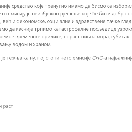
ћније средство које тренутно имамо да бисмо се изборил
то емисију је неизбјежно рјешење које ће бити добро н
већ и с економске, социјалне и здравствене тачке гле
ујемо да касније трпимо катастрофалне посљедице узро
ремне временске прилике, пораст нивоа мора, губитак
вању водом и храном.
 је тежња ка нултој стопи нето емисије
GHG
-a најважниј
и раст