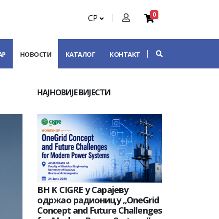
0
СР
АР
НОВОСТИ
КАТАЛОГ
КОНТАКТ
НАЈНОВИЈЕ ВИЈЕСТИ
BH K CIGRE у Сарајеву
одржао радионицу „OneGrid
Concept and Future Challenges