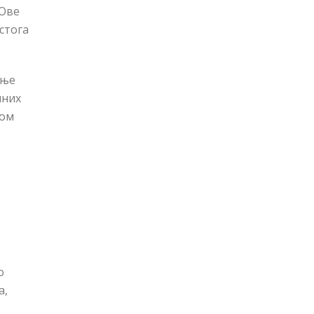
 Ове
стога
ање
лних
том
о
а,