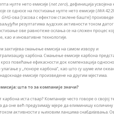
пта нулте нето емисије (
net zero
), дефиниција усвојена 
оје се односе на постизање нулте нето емисије (
IWA
42:2
е
GHG
-
ова
[гасова с ефектом стаклене баште] произведе
ваљујући резултатима људских активности током датог
остизање ове равнотеже ослања се на сложен процес ко
, као и иновативне технологије.
ом захтијева смањење емисија на самом извору и
утрализацију карбона. Смањење емисије карбона предс
 кроз пове
ћ
ање ефикасности док компензација односн
 улагање у „поноре карбона”, као што су шуме или океа
 надокнаде емисије произведене на другим мјестима.
мисија: шта то за компаније значи?
т карбона иста ствар? Компаније често говоре о својој 
а да оне већ предузимају мјере да елиминишу количину
је током активности у њиховим ланцима снабдијевања. О