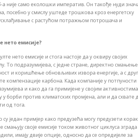
G
-a није само еколошки императив. Он такође нуди знач
на, посебно у смислу уштеде трошкова кроз енергетску
усклађивање с расту
ћ
ом потражњом потрошача и
те нето емисије?
те нето емисије и стога настоје да у оквиру својих
у. То подразумијева, с једне стране, директно смањење
ност и кориш
ћ
ење обновљивих извора енергије, а с дру
е компензације карбона. Када компаније у потпуности
зумијева и како да га примијене у својим активностима
у у борби против климатских промјена, али и да схвате 
ти од тога.
о су један примјер како предузе
ћ
а могу предузети корак
 смањују своје емисије током животног циклуса зграда 
адили, имају двије опције, односно да се опредијеле за