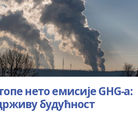
топе нето емисије GHG-a:
држиву будућност