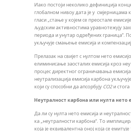
Иако постоји неколико дефиниција конце
глобалном нивоу дата је у смјерницама к
гласи „стање у којем се преостале емисиј
људским активностима уравнотежују зах
периода и унутар одређених граница”. П
укључује смањење емисија и компензације
Прелазак на свијет с нултом нето емисиј
елиминисање заосталих емисија кроз не
процес директног ограничавања емисија
неутрализација емисија карбона укључује
који су способни да апсорбују
CO2
и стога
Неутралност карбона или нулта нето е
Да ли су нулта нето емисија и неутралнос
ка „неутралности карбона“. То имплицир
која је еквивалентна оној која се емиту