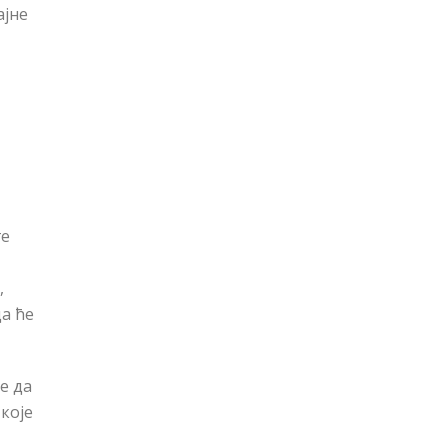
ајне
ге
,
да ће
е да
које