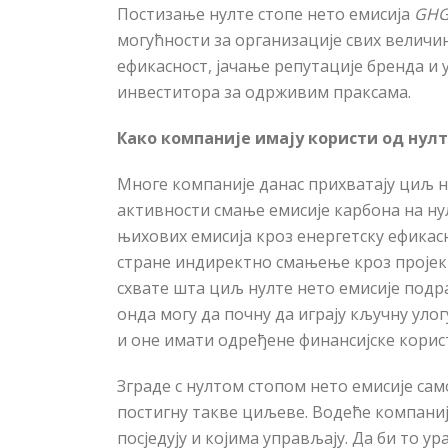
Постизање нулте стопе нето емисија
GH
могу
ћ
ности за организације свих величи
ефикасност, јачање репутације бренда и 
инвеститора за одрживим праксама.
Како компаније имају користи од нул
Многе компаније данас прихватају циљ нул
активности смање емисије карбона на нул
њихових емисија кроз енергетску ефикас
стране индиректно смањење кроз пројект
схвате шта циљ нулте нето емисије подра
онда могу да почну да играју кључну улог
и оне имати одређене финансијске корис
Зграде с нултом стопом нето емисије сам
постигну такве циљеве. Водеће компаније
посједују и којима управљају. Да би то ур