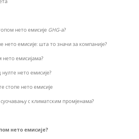
ета
топом нето емисије
GHG
-a?
е нето емисије: шта то значи за компаније?
м нето емисијама?
 нулте нето емисије?
те стопе нето емисије
 суочавању с климатским промјенама?
пом нето емисије?