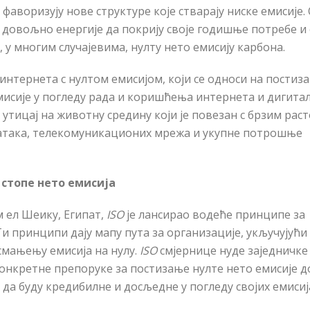
 фаворизују нове структуре које стварају ниске емисије.
 довољно енергије да покрију своје годишње потребе и 
 у многим случајевима, нулту нето емисију карбона.
 интернета с нултом емисијом, који се односи на постиз
исије у погледу рада и кориш
ћ
ења интернета и дигита
и утицај на животну средину који је повезан с брзим рас
атака, телекомуникационих мрежа и укупне потрошње
 стопе нето емисија
 ел Шеику, Египат,
ISO
је лансирао воде
ћ
е принципе за
и принципи дају мапу пута за организације, укључујући
 смањењу емисија на нулу.
ISO
смјернице нуде заједничке
онкретне препоруке за постизање нулте нето емисије д
да буду кредибилне и досљедне у погледу својих емисиј