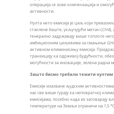
операција се зове компензација и омогу
активности.
Нулта нето емисија је циљ који превазил
стаклене баште, укључују
ћ
и метан (
CH4
),
генерално задржавају више топлоте него
амбициозним циљевима за смањење
GH
активном елиминисању емисија. Придрж
транзицију ка одрживој буду
ћ
ности, обе
могућности за иновације, зелена радна м
Зашто бисмо требали тежити нултим 
Емисије изазване људским активностима
нас све више гурају ка неповратној кли
емисијама, посебно када их заговарају в
температуре на Земљи ограничи на 1,5
°