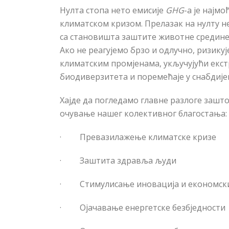
Нулта стопа нето емисије
GHG
-a
је најмо
климатском кризом. Прелазак на нулту не
са становишта заштите животне средине, 
Ако не реагујемо брзо и одлучно, ризик
климатским промјенама, укључујући екст
биодиверзитета и поремећаје у снабдије
Хајде да погледамо главне разлоге зашто
очување нашег колективног благостања:
·
Превазилажење климатске кризе
·
Заштита здравља људи
·
Стимулисање иновација и економск
·
Ојачавање енергетске безбједности