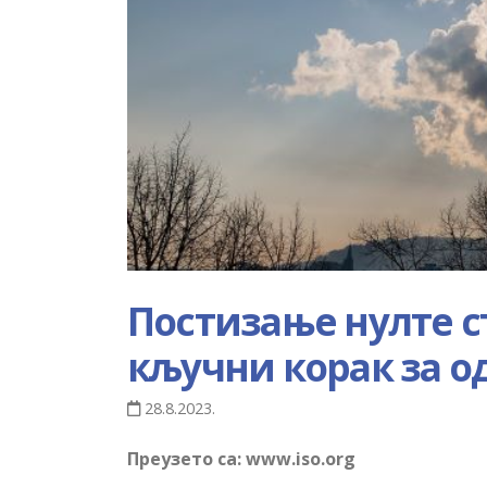
Постизање нулте с
кључни корак за о
28.8.2023.
Преузето са:
www.iso.org