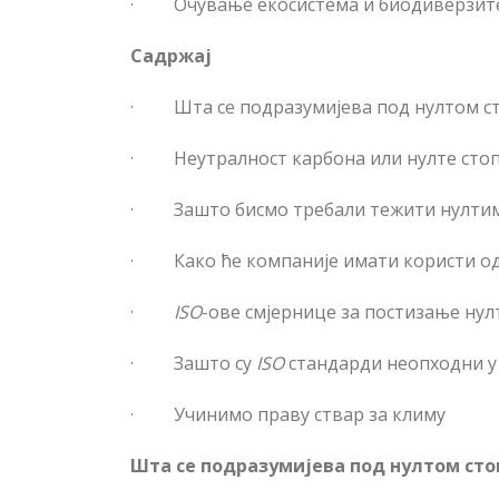
·
Очување екосистема и биодиверзит
Садржај
·
Шта се подразумијева под нултом с
·
Неутралност карбона или нулте стоп
·
Зашто бисмо требали тежити нулти
·
Како ће компаније имати користи од
·
ISO
-ове смјернице за постизање нул
·
Зашто су
ISO
стандарди неопходни у
·
Учинимо праву ствар за климу
Шта се подразумијева под нултом сто