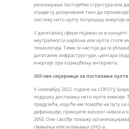
реновирање постоје
ћ
их структура или да
зграде су дизајниране тако да производе
постижу нето нулту потрошњу енергије и,
У дигиталној сфери појавио се и концепт
неутралности карбона или нулте стопе ем
технологија. Тиме се настоји да се ублаж
дигиталне инфраструктуре, центара под
енергије при коришћењу интернета.
ISO
-ове смјернице за постизање нулте
У новембру 2022. године на
COP27
у Шарм
подршку достизању нето нулте емисије. Т
предузе
ћ
а, која ће им помоћи на путу ка
дефиниције, принципе високог нивоа и к
2050. Оне такође помажу организацијама 
смањења или уклањања
GHG
-a.