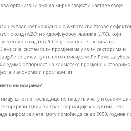
ћ
ава организацијама да мирне савјести наставе своје
ази неутралност карбона и обухвата све гасове с ефекто
 азот оксид (
N2O
) и хидрофлуороугљенике (
HFC
), који
 угљен-диоксид (
CO2
). Овај приступ се заснива на
G
емисија, системским промјенама у свим секторима и
авају
ћ
и се циља нулте нето емисије, мо
ћ
и ћемо да убрз
збиједимо отпорност на климатске промјене и створимо
јеста и економски просперитет.
нето емисијама?
 имају штетне посљедице по нашу планету и сваким да
матској кризи. Циљеви трансформације ка нултим нето
ладе широм свијета, могу помо
ћ
и да се до 2050. године 
C
.