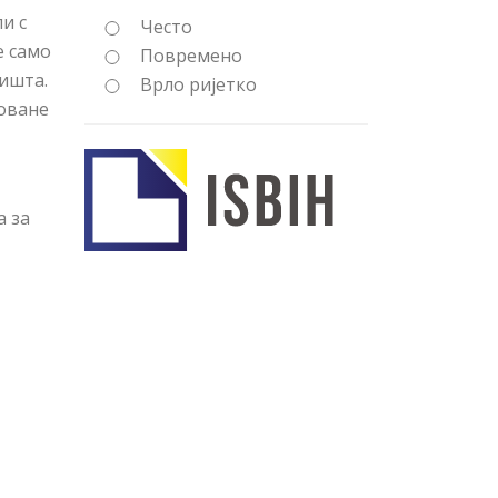
и с
Често
е само
Повремено
дишта.
Врло ријетко
коване
а за