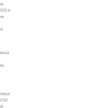
на
022) и
не
ји
тавља
о
ни,
тежњи
CO2
ва