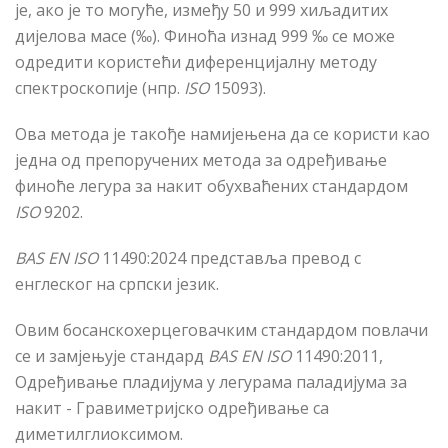
је, ако је то могуће, између 50 и 999 хиљадитих
дијелова масе (‰). Фино
ћ
а изнад 999 ‰ се може
одредити користећи дифере
н
цијалну методу
спектроскопије (нпр.
ISO
15093).
Ова метода је такође намијењена да се користи као
једна од препоручених метода за одређивање
фино
ћ
е легура за накит обухва
ћ
ених стандардом
ISO
9202.
BAS EN ISO
11490:2024 представ
љ
а превод с
енглеског на српски језик.
Овим босанскохерцеговачким стандардом повлачи
се и замјењује стандард
BAS EN ISO
11490:2011,
Одређивање пладијума у легурама паладијума за
накит - Гравиметријско одређивање са
диметилглиоксимом.