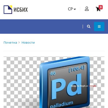
0
СР
Почетна
Новости