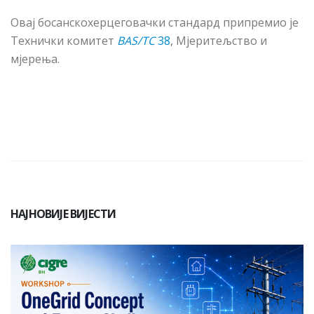
Овај босанскохерцеговачки стандард припремио је
Технички комитет
BAS/TC
38
, Мјеритељство и
мјерења.
НАЈНОВИЈЕ ВИЈЕСТИ