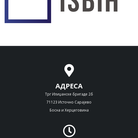
АДРЕСА
Трг Илиџанске бригаде 2б
71123 Источно Сарајево
Босна и Херцеговина