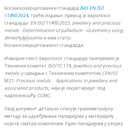
Босанскохерцеговачки стандард
BAS EN ISO
11490:2024
, треће издање
,
превод је европског
стандарда
EN
ISO
11490:2023,
Jewellery and precious
metals - Determination of palladium - Gravimetry using
dimethylglyoxime
и има статус
босанскохерцеговачког стандарда.
Изворни текст европског стандарда припремио је
Технички комитет
ISO/TC
174,
Jewellery and precious
metals
, у сарадњи с Техничким комитетом
CEN/SS
M21,
Precious metals
-
Applications in jewellery and
associated products
, чији је секрет
а
ријат под
надлежношћу
CCMC.
Овај документ детаљно описује гравиметријску
методу за одређивање паладијума у материјалу
који се сматра хомогеним. Удио паладијума у узорку