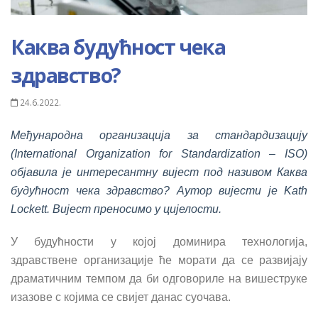
Каква будућност чека
здравство?
24.6.2022.
Међународна организација за стандардизацију
(International Organization for Standardization – ISO)
објавила је интересантну вијест под називом Каква
будућност чека здравство? Аутор вијести је Kath
Lockett. Вијест преносимо у цијелости.
У буду
ћ
ности у којој доминира технологија,
здравствене организације
ћ
е морати да се развијају
драматичним темпом да би одговориле на вишеструке
изазове с којима се свијет данас суочава.