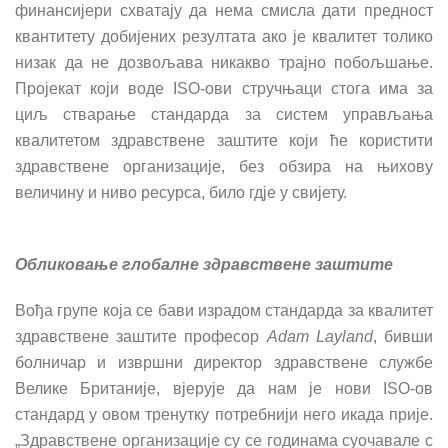
финансијери схватају да нема смисла дати предност
квантитету добијених резултата ако је квалитет толико
низак да не дозвољава никакво трајно побољшање.
Пројекат који воде ISO-ови стручњаци стога има за
циљ стварање стандарда за систем управљања
квалитетом здравствене заштите који ће користити
здравствене организације, без обзира на њихову
величину и ниво ресурса, било гдје у свијету.
Обликовање глобалне здравствене заштите
Вођа групе која се бави израдом стандарда за квалитет
здравствене заштите професор
Adam Layland
, бивши
болничар и извршни директор здравствене службе
Велике Британије, вјерује да нам је нови ISO-ов
стандард у овом тренутку потребнији него икада прије.
„Здравствене организације су се годинама суочавале с