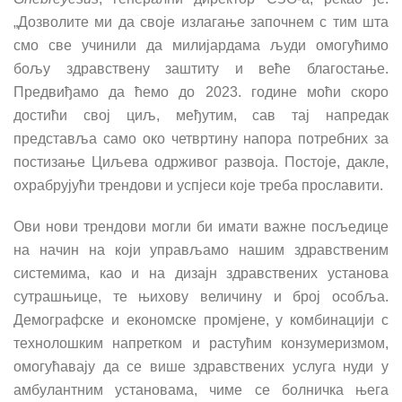
„Дозволите ми да своје излагање започнем с тим шта
смо све учинили да милијардама људи омогућимо
бољу здравствену заштиту и веће благостање.
Предвиђамо да
ћ
емо до 2023. године моћи скоро
дости
ћ
и свој циљ, међутим, сав тај напредак
представља само око четвртину напора потребних за
постизање Циљева одрживог развоја. Постоје, дакле,
охрабрују
ћ
и трендови и успјеси које треба прославити.
Ови нови трендови могли би имати важне посљедице
на начин на који управљамо нашим здравственим
системима, као и на дизајн здравствених установа
сутрашњице, те њихову величину и број особља.
Демографске и економске промјене, у комбинацији с
технолошким напретком и расту
ћ
им конзумеризмом,
омогу
ћ
авају да се више здравствених услуга нуди у
амбулантним установама, чиме се болничка њега