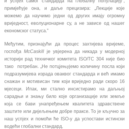
и успјех самог стандарда на глобалну популацију”,
примје
ћ
ује она, и даље прецизира: „Лекције које
можемо да научимо једни од других имају огромну
вриједност, еволуционарне су, а не зависе од нашег
економског статуса.”
Међутим, признају
ћ
и да процес захтијева вријеме,
госпођа
McCaskill
је увјерена да никада у модерној
историји рад техничког комитета ISO/TC 304 није био
тако потребан. „Не потцјењујемо количину посла који
подразумијева израда оваквог стандарда и ве
ћ
имамо
снажан и мотивисан тим који вриједно ради скоро 16
мјесеци. Ипак, ми стално инсистирамо на даљњој
сарадњи и знању било које организације или земље
која се бави унапређењем квалитета здравствене
заштите или дијељењем добре праксе. То је кључно за
наш успјех и помо
ћ
и
ћ
е ISO-у да успостави истински
водећи глобални стандард.