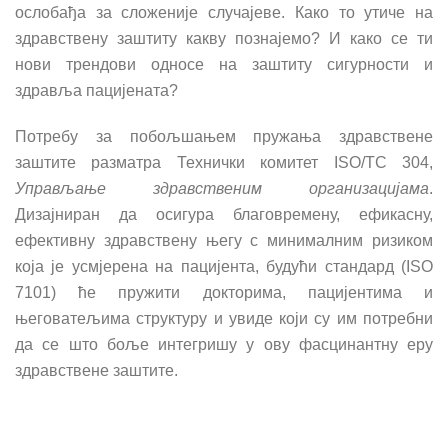
ослобађа за сложеније случајеве. Како то утиче на
здравствену заштиту какву познајемо? И како се ти
нови трендови односе на заштиту сигурности и
здравља пацијената?
Потребу за побољшањем пружања здравствене
заштите разматра Технички комитет ISO/TC 304,
Управљање здравственим организацијама
.
Дизајниран да осигура благовремену, ефикасну,
ефективну здравствену његу с минималним ризиком
која је усмјерена на пацијента, буду
ћ
и стандард (ISO
7101)
ћ
е пружити докторима, пацијентима и
његоватељима структуру и увиде који су им потребни
да се што боље интегришу у ову фасцинантну еру
здравствене заштите.