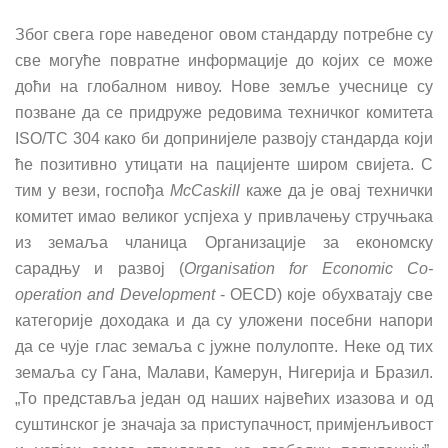
Због свега горе наведеног овом стандарду потребне су
све могу
ћ
е повратне информације до којих се може
доћи на глобалном нивоу. Нове земље учеснице су
позване да се придруже редовима техничког комитета
ISO/TC 304 како би допринијеле развоју стандарда који
ће позитив
но
утица
ти
на пацијенте широм свијета. С
тим у вези, госпођа
McCaskill
каже да је овај технички
комитет имао великог успјеха у привлачењу стручњака
из земаља чланица Организације за економску
сарадњу и развој (
Organisation for Economic Co-
operation and Development
- OECD) које обухватају све
категорије доходака и да су уложени посебни напори
да се чује глас земаља с јужне полулопте. Неке од тих
земаља су Гана, Малави, Камерун, Нигерија и Бразил.
„То представља један од наших најве
ћ
их изазова и од
суштинског је значаја за приступачност, примјенљивост