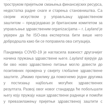
троструком пријетњом смањења финансијских ресурса,
недостатка радне снаге и старења становништва. Са
својим искуством у управљању здравственом
заштитом – предсједавао је британским комитетом за
управљање здравственим organizacijama –
г
.
Layland
је
увјерен да
ћ
е ISO-ова експертиза бити више него
добродошла како би се поправила ова ситуација.
Пандемија COVID-19 је нагласила важност другачијег
начина пружања здравствене његе.
Layland
вјерује да
би ово ново здравствено питање могло довести до
позитивних промјена у свијету глобалне здравствене
заштите. „Имамо прилику да помогнемо једни другима
у постизању најбољих могу
ћ
их здравствених
резултата. Развој овог новог стандарда
ћ
е побољшати
његу коју пружају наши здравствени радници и помо
ћ
и
у превазилажењу пријетњи здравственој заштити с