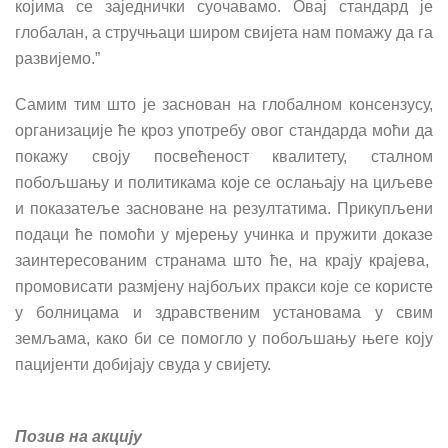
којима се заједнички суочавамо. Овај стандард је
глобалан, а стручњаци широм свијета нам помажу да га
развијемо.”
Самим тим што је заснован на глобалном консензусу,
организације
ћ
е кроз употребу овог стандарда мо
ћ
и да
покажу своју посве
ћ
еност квалитету, сталном
побољшању и политикама које се ослањају на циљеве
и показатеље засноване на резултатима. Прикупљени
подаци
ћ
е помо
ћ
и у мјерењу учинка и пружити доказе
заинтересованим странама што ће, на крају крајева,
промовисати размјену најбољих пракси које се користе
у болницама и здравственим установама у свим
земљама, како би се помогло у побољшању његе коју
пацијенти добијају свуда у свијету.
Позив на акцију