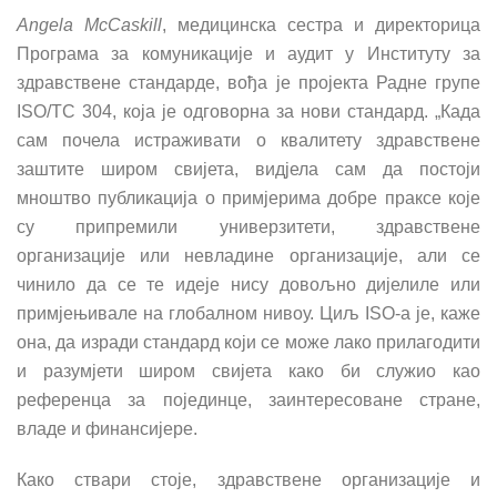
Angela McCaskill
, медицинска сестра и директорица
Програма за комуникације и аудит у Институту за
здравствене стандарде, вођа је пројекта Радне групе
ISO/TC 304, која је одговорна за нови стандард. „Када
сам почела истраживати о квалитету здравствене
заштите широм свијета, видјела сам да постоји
мноштво публикација о примјерима добре праксе које
су припремили универзитети, здравствене
организације или невладине организације, али се
чинило да се те идеје нису довољно дијелиле или
примјењивале на глобалном нивоу. Циљ ISO-а је, каже
она, да изради стандард који се може лако прилагодити
и разумјети широм свијета како би служио као
референца за појединце, заинтересоване стране,
владе и финансијере.
Како ствари стоје, здравствене организације и