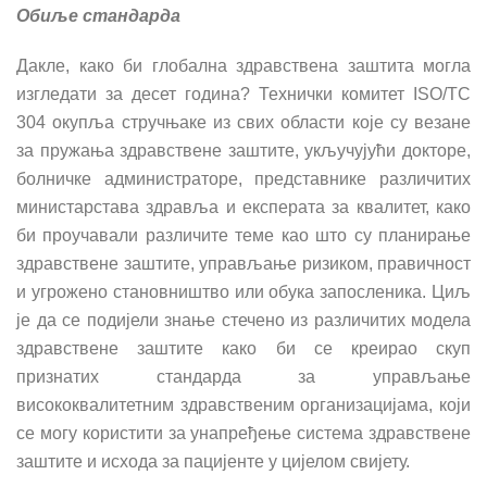
Обиље стандарда
Дакле, како би глобална здравствена заштита могла
изгледати за десет година? Технички комитет ISO/TC
304 окупља стручњаке из свих области које су везане
за пружања здравствене заштите, укључују
ћ
и докторе,
болничке администраторе, представнике различитих
министарстава здравља и експерата за квалитет, како
би проучавали различите теме као што су планирање
здравствене заштите, управљање ризиком, правичност
и угрожено становништво или обука запосленика. Циљ
је да се подијели знање стечено из различитих модела
здравствене заштите како би се креирао скуп
признатих стандарда за управљање
висококвалитетним здравственим организацијама, који
се могу користити за унапређење система здравствене
заштите и исхода за пацијенте у цијелом свијету.