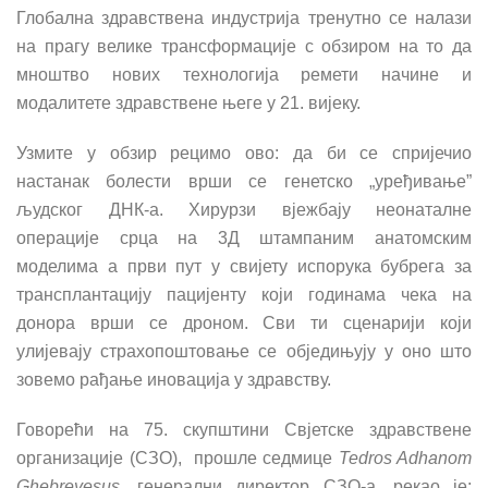
Глобална здравствена индустрија тренутно се налази
на прагу велике трансформације с обзиром на то да
мноштво нових технологија ремети начине и
модалитете здравствене његе у 21. вијеку.
Узмите у обзир рецимо ово: да би се спријечио
настанак болести врши се генетско „уређивање”
људског ДНК-а. Хирурзи вјежбају неонаталне
операције срца на 3Д штампаним анатомским
моделима а први пут у свијету испорука бубрега за
трансплантацију пацијенту који годинама чека на
донора врши се дроном. Сви ти сценарији који
улијевају страхопоштовање се обједињују у оно што
зовемо рађање иновација у здравству.
Говоре
ћ
и на 75. скупштини Свјетске здравствене
организације (СЗО),
прошле седмице
Tedros Adhanom
Ghebreyesus
, генерални директор СЗО-а, рекао је: