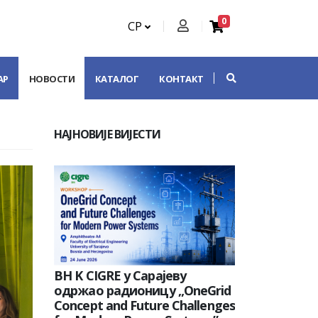
0
СР
АР
НОВОСТИ
КАТАЛОГ
КОНТАКТ
НАЈНОВИЈЕ ВИЈЕСТИ
BH K CIGRE у Сарајеву
одржао радионицу „OneGrid
Concept and Future Challenges