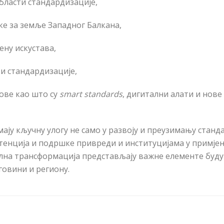
области стандардизације,
ке за земље Западног Балкана,
ену искустава,
и стандардизације,
ове као што су
smart standards
, дигитални алати и нове
ају кључну улогу не само у развоју и преузимању станд
петенција и подршке привреди и институцијама у примје
ална трансформација представљају важне елементе буду
говини и региону.