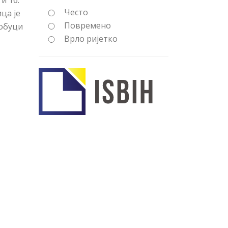
 и 16.
Често
ца је
Повремено
 обуци
Врло ријетко