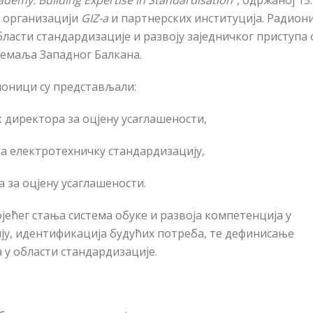
ademy: Building Expertise in Standardisation
”, одржаној 15.
 у организацији
GIZ-а
и партнерских институција. Радиони
бласти стандардизације и развоју заједничког приступа
земаља Западног Балкана.
ионици су представљали:
 директора за оцјену ус
аглашености
,
а електротехничку стандардизацију,
 за оцјену ус
аглашености.
ећег стања система обуке и развоја компетенција у
ју, идентификација будућих потреба, те дефинисање
 у области стандардизације.