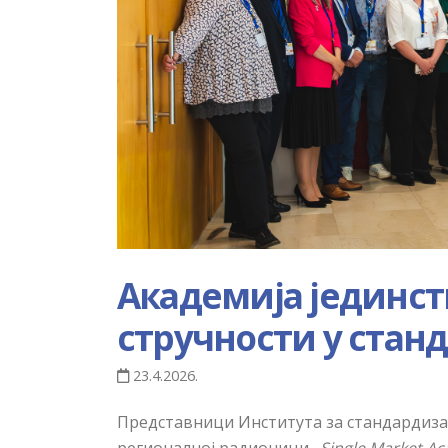
Академија јединс
стручности у стан
23.4.2026.
Представници Института за стандардизац