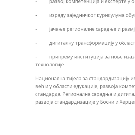
-
развој компетенција и експерте у 
-
израду заједничког курикулума обу
-
јачање регионалне сарадње и размј
-
дигиталну трансформацију у област
-
припрему институција за нове изаз
технологије.
Национална тијела за стандардизацију им
већ и у области едукације, развоја ком
стандарда. Регионална сарадња и дигит
развоја стандардизације у Босни и Херце