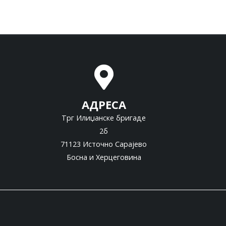
АДРЕСА
Трг Илиџанске бригаде
2б
71123 Источно Сарајево
Босна и Херцеговина