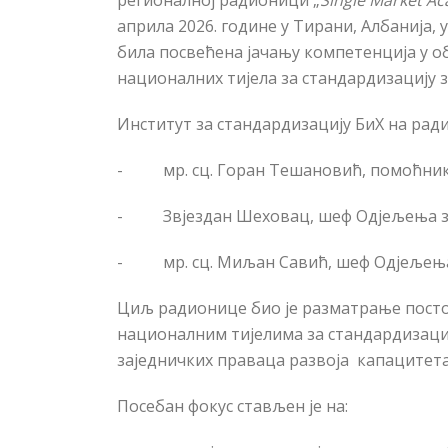
регионалној радионици „
Single Market Ac
априла 2026. године у Тирани, Албанија,
била посвећена јачању компетенција у о
националних тијела за стандардизацију 
Институт за стандардизацију БиХ на рад
-
мр. сц. Горан Тешановић, помоћник
-
Звјездан Шеховац, шеф Одјељења з
-
мр.
сц. Миљан Савић, шеф Одјељења
Циљ радионице био је разматрање постој
националним тијелима за стандардизаци
заједничких праваца развоја капацитета
Посебан фокус стављен је на: