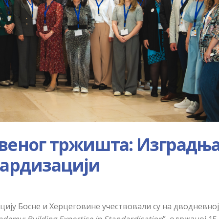
твеног тржишта: Изградњ
дардизацији
ију Босне и Херцеговине учествовали су на дводневној