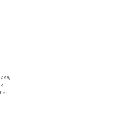
арда,
ни
ћег