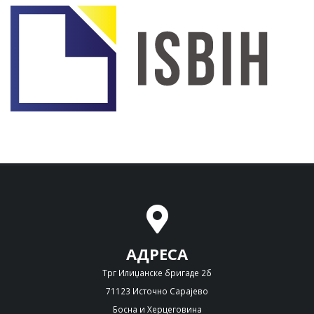
АДРЕСА
Трг Илиџанске бригаде 2б
71123 Источно Сарајево
Босна и Херцеговина