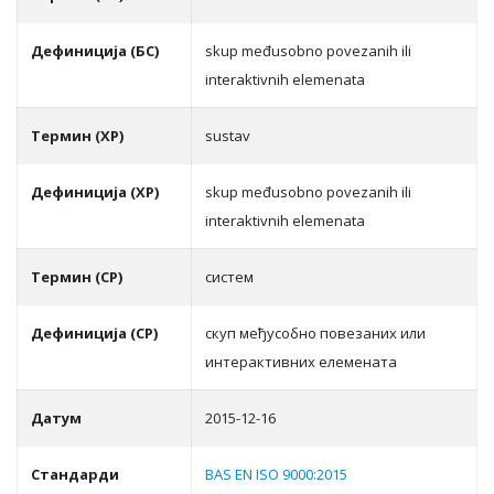
Дефиниција (БС)
skup međusobno povezanih ili
interaktivnih elemenata
Термин (ХР)
sustav
Дефиниција (ХР)
skup međusobno povezanih ili
interaktivnih elemenata
Термин (СР)
систeм
Дефиниција (СР)
скуп мeђусoбнo пoвeзaних или
интeрaктивних eлeмeнaтa
Датум
2015-12-16
Стандарди
BAS EN ISO 9000:2015