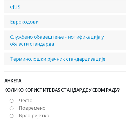
eJUS
Еврокодови
Службено обавештење - нотификација у
области стандарда
Терминолошки рјечник стандардизације
АНКЕТА
КОЛИКО КОРИСТИТЕ BAS СТАНДАРДЕ У СВОМ РАДУ?
Често
Повремено
Врло ријетко